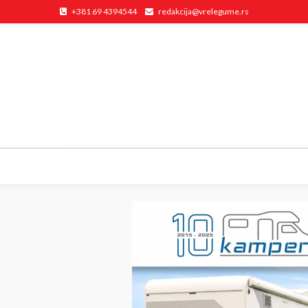
+381 69 4394544
redakcija@vrelegume.rs