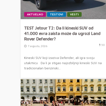
AKTUELNO
TESTOVI
VESTI
TEST Jetour T2: Da li kineski SUV od
41.000 evra zaista može da ugrozi Land
Rover Defender?
50
7 avgusta, 2026
Kineski SUV koji izaziva Defender, ali igra svoju
utakmicu Da li je stigao najozbiljniji kineski SUV na
tradicionalan benzinski...