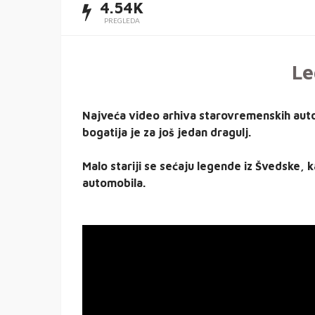
4.54K
PREGLEDA
Le
Najveća video arhiva starovremenskih automo
bogatija je za još jedan dragulj.
Malo stariji se sećaju legende iz Švedske, 
automobila.