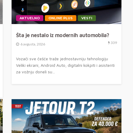
AKTUELNO
ONLINE PLUS
VESTI
Šta je nestalo iz modernih automobila?
339
6 avgusta, 2026
Vozači sve češće traže jednostavniju tehnologiju
Veliki ekrani, Android Auto, digitalni kokpiti i asistenti
za vožnju doneli su...