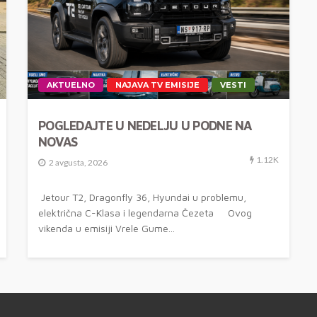
AKTUELNO
NAJAVA TV EMISIJE
VESTI
POGLEDAJTE U NEDELJU U PODNE NA
NOVAS
1.12K
2 avgusta, 2026
Jetour T2, Dragonfly 36, Hyundai u problemu,
električna C-Klasa i legendarna Čezeta Ovog
vikenda u emisiji Vrele Gume...