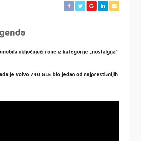
genda
bila uključujući i one iz kategorije „nostalgija“
kada je Volvo 740 GLE bio jedan od najprestižnijih