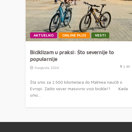
AKTUELNO
ONLINE PLUS
VESTI
Biciklizam u praksi: Što severnije to
popularnije
1.4K
4 avgusta, 2026
Šta smo za 2.500 kilometara do Malmea naučili o
Evropi: Zašto sever masovno vozi bicikle!? Kada
smo...