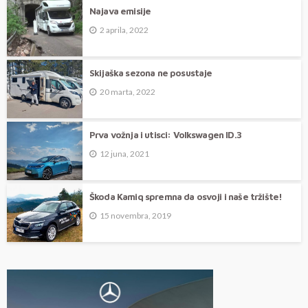
Najava emisije
2 aprila, 2022
Skijaška sezona ne posustaje
20 marta, 2022
Prva vožnja i utisci: Volkswagen ID.3
12 juna, 2021
Škoda Kamiq spremna da osvoji i naše tržište!
15 novembra, 2019