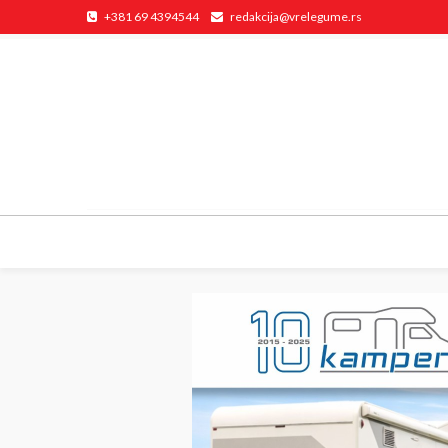
+381 69 4394544
redakcija@vrelegume.rs