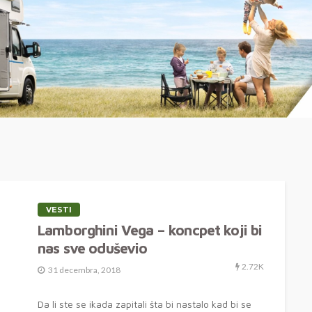
VESTI
Lamborghini Vega – koncpet koji bi
nas sve oduševio
2.72K
31 decembra, 2018
Da li ste se ikada zapitali šta bi nastalo kad bi se