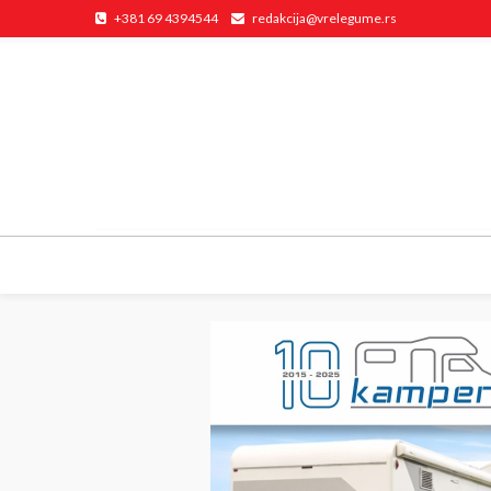
+381 69 4394544
redakcija@vrelegume.rs