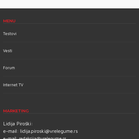
MENU
Testovi
Vesti
Forum
Internet TV
MARKETING
Lidija Piroški:
e-mail:
lidija.piroski@vrelegume.rs
e-mail:
redakcija@vrelegume.rs