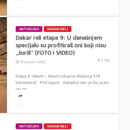
AKTUELNO
DAKAR RELI
Dakar reli etapa 9: U današnjem
specijalu su profitirali oni koji nisu
„žurili“ (FOTO i VIDEO)
1.74K
12 januara, 2021
Etapa 9: Neom – Neom (ukupna distanca 579
kilometara) Pod lupom Današnji dan je bio pravi
raj za...
AKTUELNO
DAKAR RELI