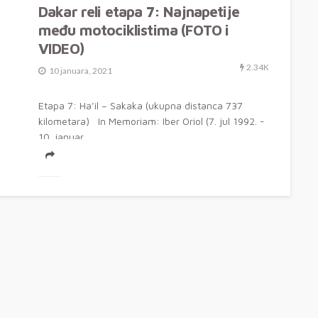
Dakar reli etapa 7: Najnapetije
među motociklistima (FOTO i
VIDEO)
2.34K
10 januara, 2021
Etapa 7: Ha’il – Sakaka (ukupna distanca 737
kilometara) In Memoriam: Iber Oriol (7. jul 1992. -
10. januar...