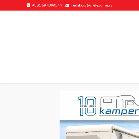
+381 69 4394544
redakcija@vrelegume.rs