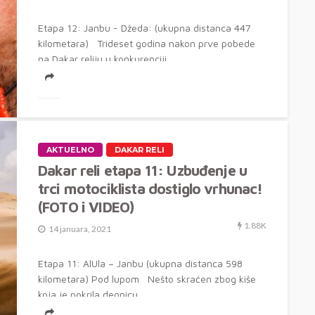
Etapa 12: Janbu - Džeda: (ukupna distanca 447
kilometara) Trideset godina nakon prve pobede
na Dakar reliju u konkurenciji...
AKTUELNO
DAKAR RELI
Dakar reli etapa 11: Uzbuđenje u
trci motociklista dostiglo vrhunac!
(FOTO i VIDEO)
1.88K
14 januara, 2021
Etapa 11: AlUla – Janbu (ukupna distanca 598
kilometara) Pod lupom Nešto skraćen zbog kiše
koja je pokrila deonicu...