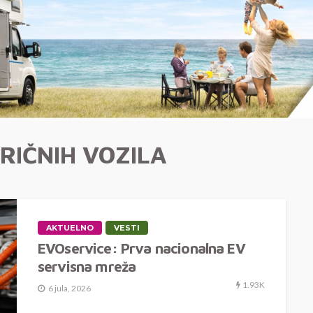
RIČNIH VOZILA
AKTUELNO
VESTI
EVOservice: Prva nacionalna EV
servisna mreža
1.93K
6 jula, 2026