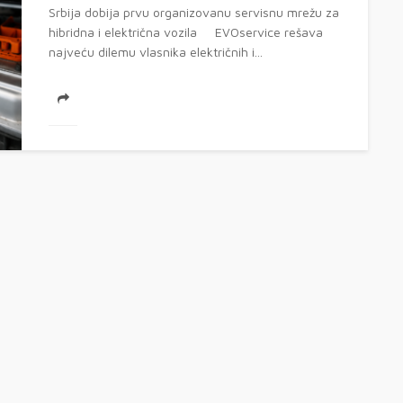
Srbija dobija prvu organizovanu servisnu mrežu za
hibridna i električna vozila EVOservice rešava
najveću dilemu vlasnika električnih i...