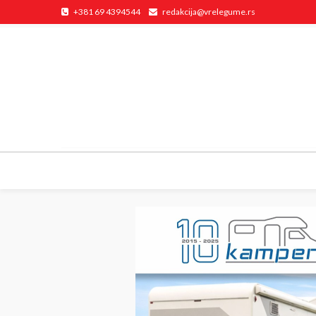
+381 69 4394544
redakcija@vrelegume.rs