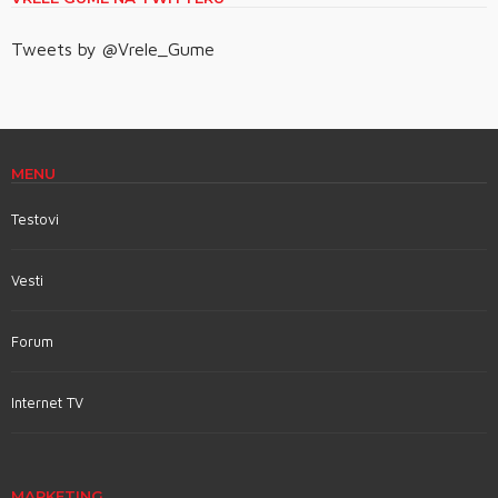
Tweets by @Vrele_Gume
MENU
Testovi
Vesti
Forum
Internet TV
MARKETING