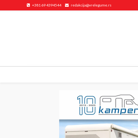
+381 69 4394544
redakcija@vrelegume.rs