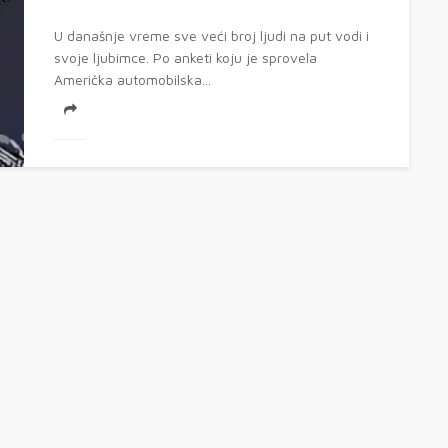
U današnje vreme sve veći broj ljudi na put vodi i
svoje ljubimce. Po anketi koju je sprovela
Američka automobilska...