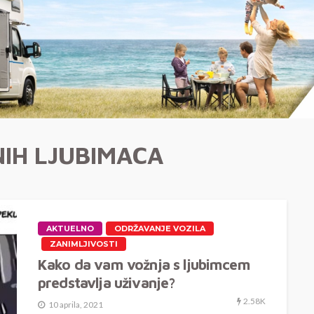
IH LJUBIMACA
AKTUELNO
ODRŽAVANJE VOZILA
ZANIMLJIVOSTI
Kako da vam vožnja s ljubimcem
predstavlja uživanje?
2.58K
10 aprila, 2021