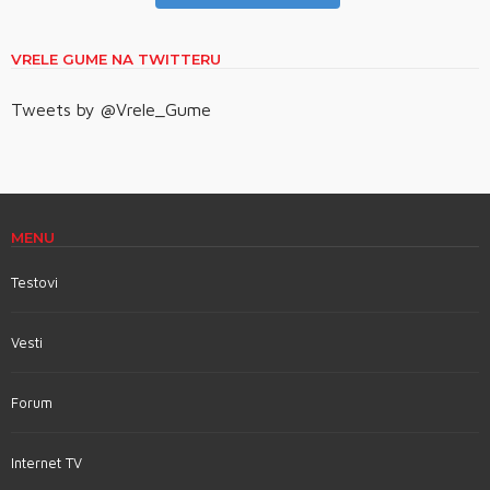
VRELE GUME NA TWITTERU
Tweets by @Vrele_Gume
MENU
Testovi
Vesti
Forum
Internet TV