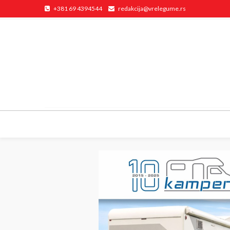
+381 69 4394544
redakcija@vrelegume.rs