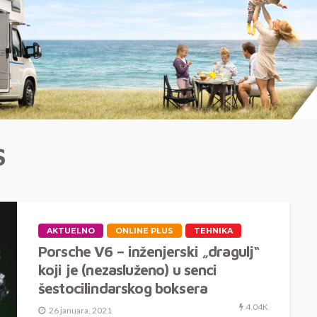
S
AKTUELNO
ONLINE PLUS
TEHNIKA
Porsche V6 – inženjerski „dragulj“
koji je (nezasluženo) u senci
šestocilindarskog boksera
4.04K
26 januara, 2021