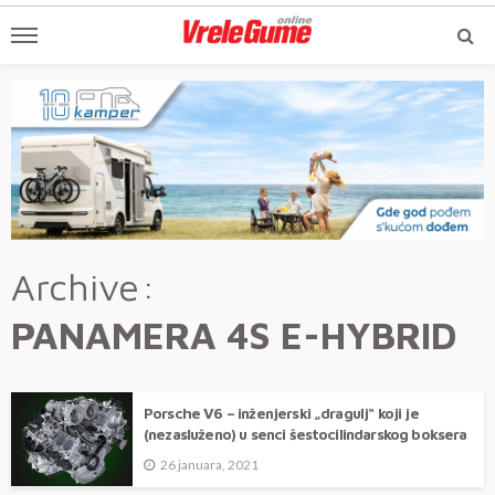
Archive
PANAMERA 4S E-HYBRID
Porsche V6 – inženjerski „dragulj“ koji je
(nezasluženo) u senci šestocilindarskog boksera
26 januara, 2021