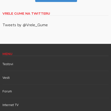
VRELE GUME NA TWITTERU
Tweets by @Vrele_Gume
MENU
Testovi
Vesti
Forum
Internet TV