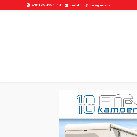
+381 69 4394544
redakcija@vrelegume.rs