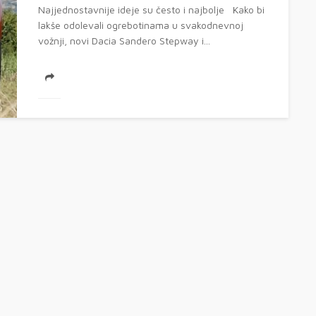
Najjednostavnije ideje su često i najbolje Kako bi
lakše odolevali ogrebotinama u svakodnevnoj
vožnji, novi Dacia Sandero Stepway i...