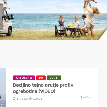
AKTUELNO
PR
VESTI
Dacijino tajno oružje protiv
ogrebotina (VIDEO)
6.02K
17 septembra, 2021