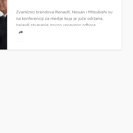
Zvaničnici brendova Renault, Nissan i Mitsubishi su
na konferenciji za medije koja je juče održana,
najavili stvaranje novog upravnog odbora...