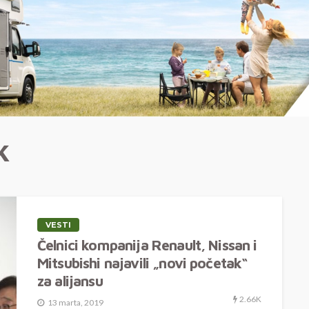
K
VESTI
Čelnici kompanija Renault, Nissan i
Mitsubishi najavili „novi početak“
za alijansu
2.66K
13 marta, 2019