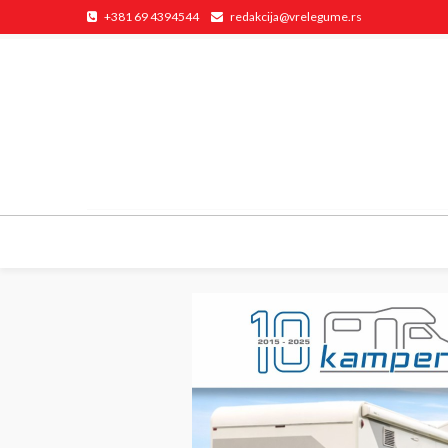
+381 69 4394544
redakcija@vrelegume.rs