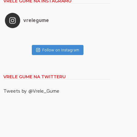
VRELE GUME NA INSTAGRAMU
vrelegume
Follow on Instagram
VRELE GUME NA TWITTERU
Tweets by @Vrele_Gume