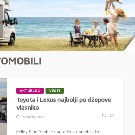
TOMOBILI
AKTUELNO
VESTI
Toyota i Lexus najbolji po džepove
vlasnika
5.42K
15 marta, 2022
Kelley Blue Book je nagradio automobile koji