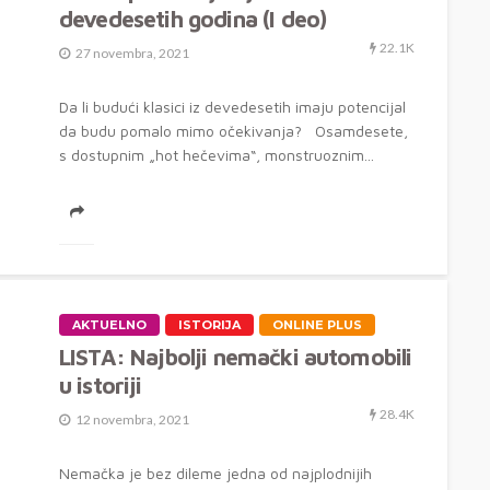
devedesetih godina (I deo)
22.1K
27 novembra, 2021
Da li budući klasici iz devedesetih imaju potencijal
da budu pomalo mimo očekivanja? Osamdesete,
s dostupnim „hot hečevima“, monstruoznim...
AKTUELNO
ISTORIJA
ONLINE PLUS
LISTA: Najbolji nemački automobili
u istoriji
28.4K
12 novembra, 2021
Nemačka je bez dileme jedna od najplodnijih