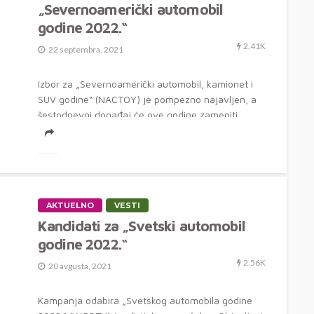
„Severnoamerički automobil
godine 2022.“
2.41K
22 septembra, 2021
Izbor za „Severnoamerički automobil, kamionet i
SUV godine“ (NACTOY) je pompezno najavljen, a
šestodnevni događaj će ove godine zameniti
uobičajenu...
AKTUELNO
VESTI
Kandidati za „Svetski automobil
godine 2022.“
2.56K
20 avgusta, 2021
Kampanja odabira „Svetskog automobila godine