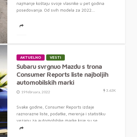
najmanje koštaju svoje vlasnike u pet godina
posedovanja. Od svih modela za 2022....
AKTUELNO
VESTI
Subaru svrgnuo Mazdu s trona
Consumer Reports liste najboljih
automobilskih marki
3.63K
19 februara, 2022
Svake godine, Consumer Reports izdaje
raznorazne liste, podatke, merenja i statistiku
vezanu za automobilske marke koje su se
pokazale najboljim...