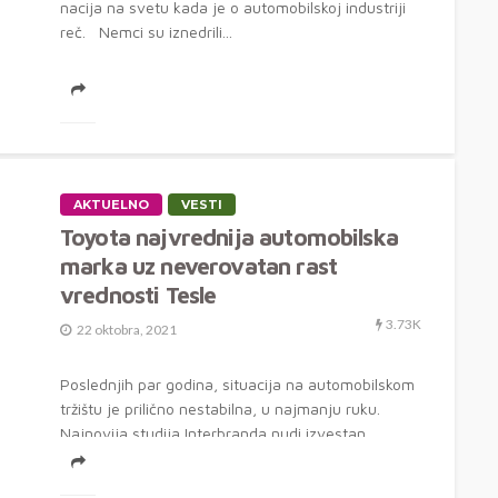
nacija na svetu kada je o automobilskoj industriji
reč. Nemci su iznedrili...
AKTUELNO
VESTI
Toyota najvrednija automobilska
marka uz neverovatan rast
vrednosti Tesle
3.73K
22 oktobra, 2021
Poslednjih par godina, situacija na automobilskom
tržištu je prilično nestabilna, u najmanju ruku.
Najnovija studija Interbranda nudi izvestan
pogleda na...