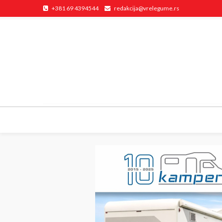
+381 69 4394544
redakcija@vrelegume.rs