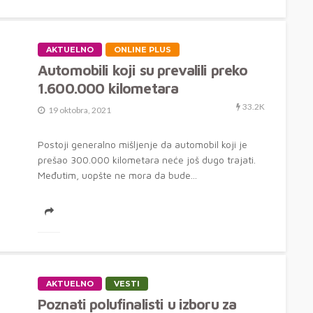
AKTUELNO
ONLINE PLUS
Automobili koji su prevalili preko
1.600.000 kilometara
33.2K
19 oktobra, 2021
Postoji generalno mišljenje da automobil koji je
prešao 300.000 kilometara neće još dugo trajati.
Međutim, uopšte ne mora da bude...
AKTUELNO
VESTI
Poznati polufinalisti u izboru za