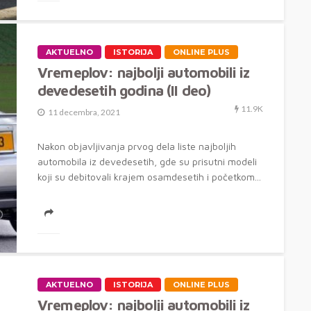
AKTUELNO
ISTORIJA
ONLINE PLUS
Vremeplov: najbolji automobili iz
devedesetih godina (II deo)
11.9K
11 decembra, 2021
Nakon objavljivanja prvog dela liste najboljih
automobila iz devedesetih, gde su prisutni modeli
koji su debitovali krajem osamdesetih i početkom...
AKTUELNO
ISTORIJA
ONLINE PLUS
Vremeplov: najbolji automobili iz