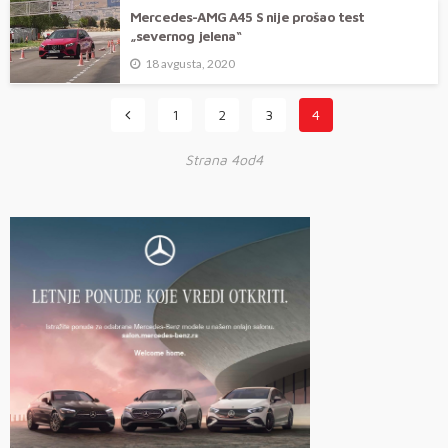
Mercedes-AMG A45 S nije prošao test
„severnog jelena“
18 avgusta, 2020
1
2
3
4
Strana 4od4