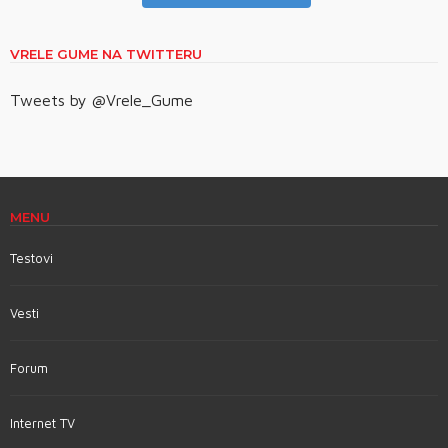
VRELE GUME NA TWITTERU
Tweets by @Vrele_Gume
MENU
Testovi
Vesti
Forum
Internet TV