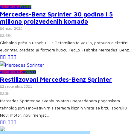
AKTUELNO
VESTI
Mercedes-Benz Sprinter 30 godina i 5
miliona proizvedenih komada
6 maja, 2025
2.48K
Globalna priča o uspehu • Petomilionito vozilo, potpuno električni
eSprinter, predato je flotnom kupcu FedEx • Fabrika Mercedes-Benz...
AKTUELNO
PR
VESTI
Restilizovani Mercedes-Benz Sprinter
2 septembra, 2021
2.5K
Mercedes Sprinter sa sveobuhvatno unapređenom pogonskom
tehnologijom i inovativnim sistemom kliznih vrata za brzu isporuku
Novi motor, novi menjač,...