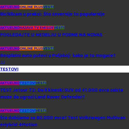
AKTUELNO
ONLINE PLUS
VESTI
Biciklizam u praksi: Što severnije to popularnije
AKTUELNO
NAJAVA TV EMISIJE
VESTI
POGLEDAJTE U NEDELJU U PODNE NA NOVAS
AKTUELNO
ONLINE PLUS
VESTI
Besplatni auto putevi u Poljskoj: kako je to moguće?
TESTOVI
AKTUELNO
TESTOVI
VESTI
TEST Jetour T2: Da li kineski SUV od 41.000 evra zaista
može da ugrozi Land Rover Defender?
AKTUELNO
TESTOVI
VESTI
Šta dobijamo za 80.000 evra? Test Volkswagen Multivan
eHybrid 4Motion