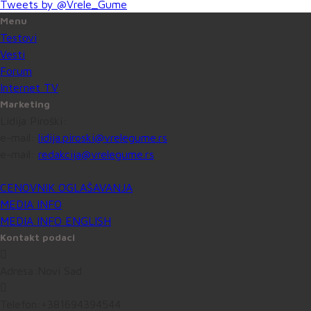
Tweets by @Vrele_Gume
Menu
Testovi
Vesti
Forum
Internet TV
Marketing
Lidija Piroški:
e-mail:
lidija.piroski@vrelegume.rs
e-mail:
redakcija@vrelegume.rs
CENOVNIK OGLAŠAVANJA
MEDIA INFO
MEDIA INFO ENGLISH
Kontakt podaci
Adresa:
Novi Sad
Telefon:
+381694394544