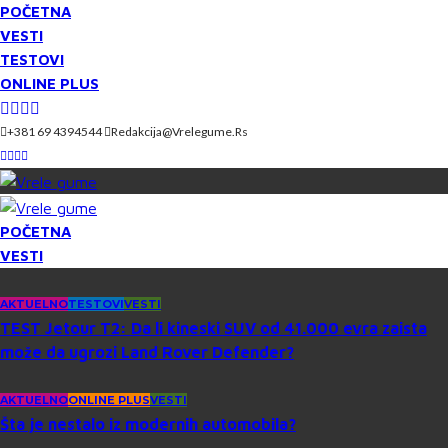
POČETNA
VESTI
TESTOVI
ONLINE PLUS
+381 69 4394544
Redakcija@vrelegume.rs
POČETNA
VESTI
AKTUELNO
TESTOVI
VESTI
TEST Jetour T2: Da li kineski SUV od 41.000 evra zaista
može da ugrozi Land Rover Defender?
AKTUELNO
ONLINE PLUS
VESTI
Šta je nestalo iz modernih automobila?