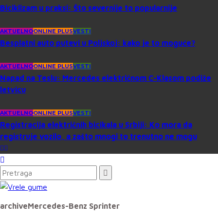
Biciklizam u praksi: Što severnije to popularnije
AKTUELNO
ONLINE PLUS
VESTI
Besplatni auto putevi u Poljskoj: kako je to moguće?
AKTUELNO
ONLINE PLUS
VESTI
Napad na Teslu: Mercedes električnom C-Klasom podiže
letvicu
AKTUELNO
ONLINE PLUS
VESTI
Registracija električnih bicikala u Srbiji: Ko mora da
registruje vozilo, a zašto mnogi to trenutno ne mogu
archive
Mercedes-Benz Sprinter