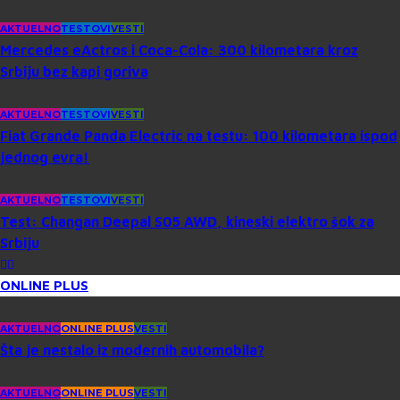
AKTUELNO
TESTOVI
VESTI
Mercedes eActros i Coca-Cola: 300 kilometara kroz
Srbiju bez kapi goriva
AKTUELNO
TESTOVI
VESTI
Fiat Grande Panda Electric na testu: 100 kilometara ispod
jednog evra!
AKTUELNO
TESTOVI
VESTI
Test: Changan Deepal S05 AWD, kineski elektro šok za
Srbiju
ONLINE PLUS
AKTUELNO
ONLINE PLUS
VESTI
Šta je nestalo iz modernih automobila?
AKTUELNO
ONLINE PLUS
VESTI