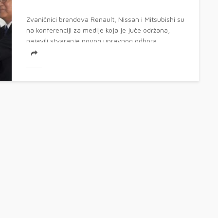
Zvaničnici brendova Renault, Nissan i Mitsubishi su
na konferenciji za medije koja je juče održana,
najavili stvaranje novog upravnog odbora...