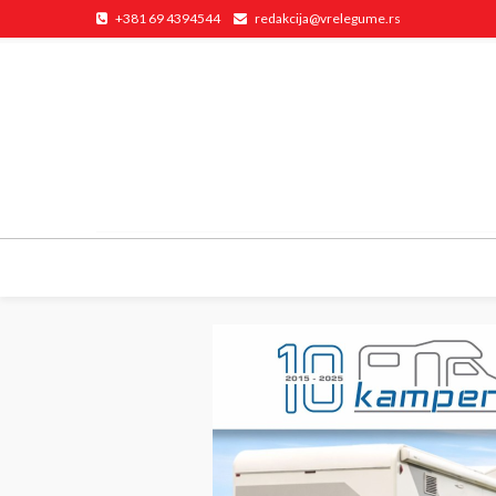
+381 69 4394544
redakcija@vrelegume.rs