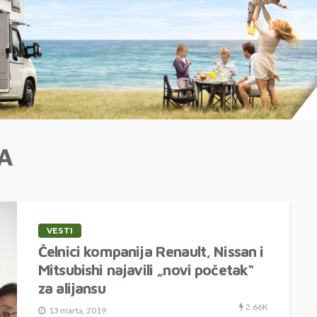
A
VESTI
Čelnici kompanija Renault, Nissan i
Mitsubishi najavili „novi početak“
za alijansu
2.66K
13 marta, 2019