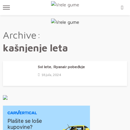
Archive
kašnjenje leta
Svi lete, Ryanair pobeđuje
18 jula, 2024