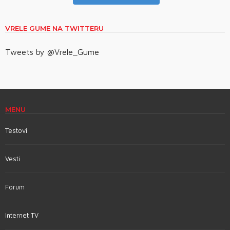
VRELE GUME NA TWITTERU
Tweets by @Vrele_Gume
MENU
Testovi
Vesti
Forum
Internet TV