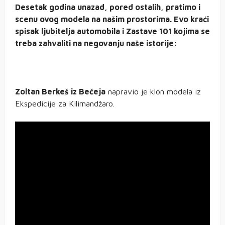
Desetak godina unazad, pored ostalih, pratimo i
scenu ovog modela na našim prostorima. Evo kraći
spisak ljubitelja automobila i Zastave 101 kojima se
treba zahvaliti na negovanju naše istorije:
Zoltan Berkeš iz Bečeja
napravio je klon modela iz
Ekspedicije za Kilimandžaro.