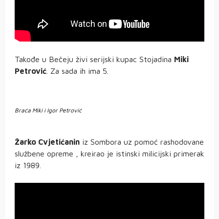
Takođe u Bečeju živi serijski kupac Stojadina
Miki
Petrović
. Za sada ih ima 5.
Braća Miki i Igor Petrović
Žarko Cvjetićanin
iz Sombora uz pomoć rashodovane
službene opreme , kreirao je istinski milicijski primerak
iz 1989.