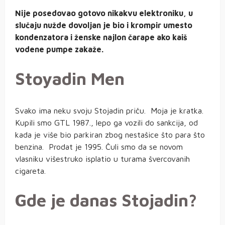
Nije posedovao gotovo nikakvu elektroniku, u
slučaju nužde dovoljan je bio i krompir umesto
kondenzatora i ženske najlon čarape ako kaiš
vodene pumpe zakaže.
Stoyadin Men
Svako ima neku svoju Stojadin priču. Moja je kratka.
Kupili smo GTL 1987., lepo ga vozili do sankcija, od
kada je više bio parkiran zbog nestašice što para što
benzina. Prodat je 1995. Čuli smo da se novom
vlasniku višestruko isplatio u turama švercovanih
cigareta.
Gde je danas Stojadin?