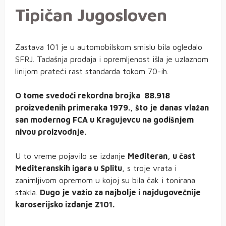
Tipičan Jugosloven
Zastava 101 je u automobilskom smislu bila ogledalo
SFRJ. Tadašnja prodaja i opremljenost išla je uzlaznom
linijom prateći rast standarda tokom 70-ih.
O tome svedoči rekordna brojka 88.918
proizvedenih primeraka 1979., što je danas vlažan
san modernog FCA u Kragujevcu na godišnjem
nivou proizvodnje.
U to vreme pojavilo se izdanje
Mediteran, u čast
Mediteranskih igara u Splitu
, s troje vrata i
zanimljivom opremom u kojoj su bila čak i tonirana
stakla.
Dugo je važio za najbolje i najdugovečnije
karoserijsko izdanje Z101.