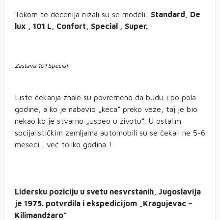
Tokom te decenija nizali su se modeli:
Standard, De
lux , 101 L, Confort, Special , Super.
Zastava 101 Special
Liste čekanja znale su povremeno da budu i po pola
godine, a ko je nabavio „keca“ preko veze, taj je bio
nekao ko je stvarno „uspeo u životu“. U ostalim
socijalističkim zemljama automobili su se čekali ne 5-6
meseci , već toliko godina !
Lidersku poziciju u svetu nesvrstanih, Jugoslavija
je 1975. potvrdila i ekspedicijom „Kragujevac –
Kilimandžaro“