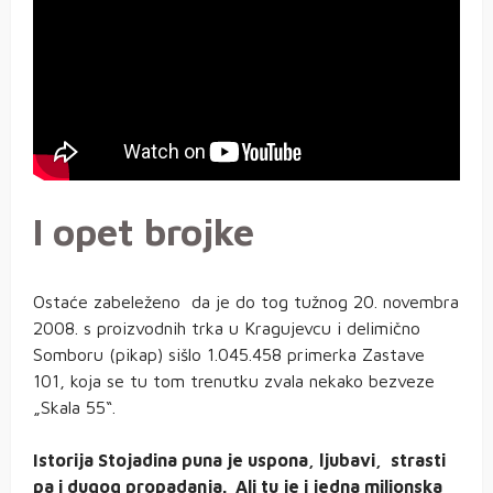
I opet brojke
Ostaće zabeleženo da je do tog tužnog 20. novembra
2008. s proizvodnih trka u Kragujevcu i delimično
Somboru (pikap) sišlo 1.045.458 primerka Zastave
101, koja se tu tom trenutku zvala nekako bezveze
„Skala 55“.
Istorija Stojadina puna je uspona, ljubavi, strasti
pa i dugog propadanja. Ali tu je i jedna milionska