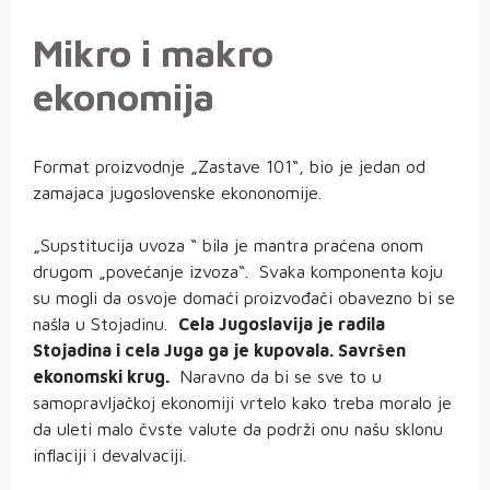
Mikro i makro
ekonomija
Format proizvodnje „Zastave 101“, bio je jedan od
zamajaca jugoslovenske ekononomije.
„Supstitucija uvoza “ bila je mantra praćena onom
drugom „povećanje izvoza“. Svaka komponenta koju
su mogli da osvoje domaći proizvođači obavezno bi se
našla u Stojadinu.
Cela Jugoslavija je radila
Stojadina i cela Juga ga je kupovala. Savršen
ekonomski krug.
Naravno da bi se sve to u
samopravljačkoj ekonomiji vrtelo kako treba moralo je
da uleti malo čvste valute da podrži onu našu sklonu
inflaciji i devalvaciji.