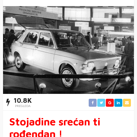
10.8K
PREGLEDA
Stojadine srećan ti
rođendan !