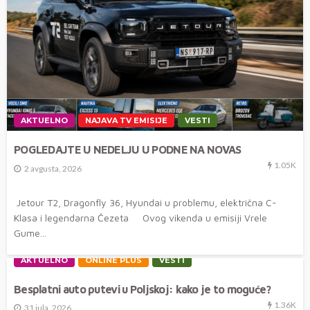
AKTUELNO
NAJAVA TV EMISIJE
VESTI
POGLEDAJTE U NEDELJU U PODNE NA NOVAS
1.05K
2 avgusta, 2026
Jetour T2, Dragonfly 36, Hyundai u problemu, električna C-
Klasa i legendarna Čezeta Ovog vikenda u emisiji Vrele
Gume...
AKTUELNO
ONLINE PLUS
VESTI
Besplatni auto putevi u Poljskoj: kako je to moguće?
1.36K
31 jula, 2026