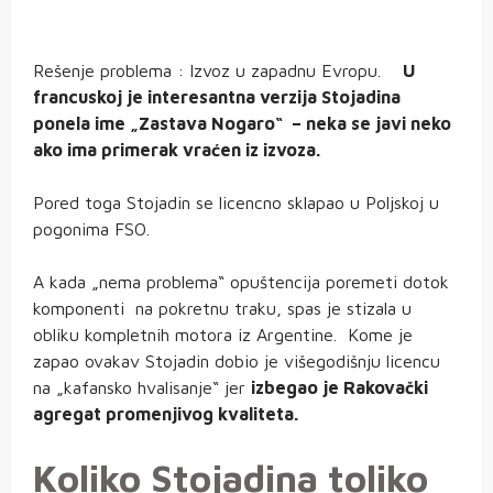
Rešenje problema : Izvoz u zapadnu Evropu.
U
francuskoj je interesantna verzija Stojadina
ponela ime „Zastava Nogaro“ – neka se javi neko
ako ima primerak vraćen iz izvoza.
Pored toga Stojadin se licencno sklapao u Poljskoj u
pogonima FSO.
A kada „nema problema“ opuštencija poremeti dotok
komponenti na pokretnu traku, spas je stizala u
obliku kompletnih motora iz Argentine. Kome je
zapao ovakav Stojadin dobio je višegodišnju licencu
na „kafansko hvalisanje“ jer
izbegao je Rakovački
agregat promenjivog kvaliteta.
Koliko Stojadina toliko