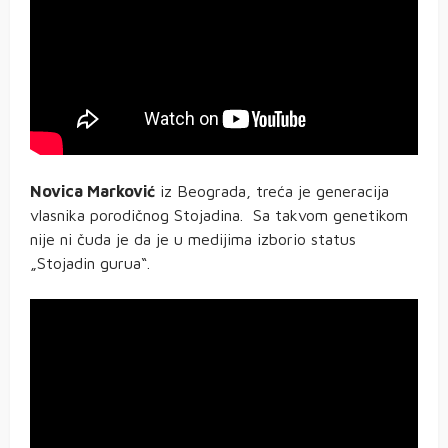
Novica Marković
iz Beograda, treća je generacija
vlasnika porodičnog Stojadina. Sa takvom genetikom
nije ni čuda je da je u medijima izborio status
„Stojadin gurua“.