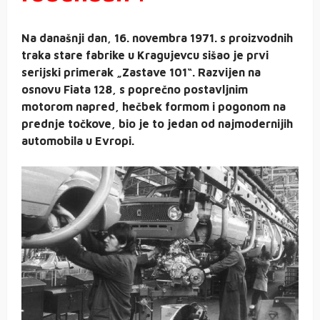
Na današnji dan, 16. novembra 1971. s proizvodnih
traka stare fabrike u Kragujevcu sišao je prvi
serijski primerak „Zastave 101“. Razvijen na
osnovu Fiata 128, s poprečno postavljnim
motorom napred, hečbek formom i pogonom na
prednje točkove, bio je to jedan od najmodernijih
automobila u Evropi.