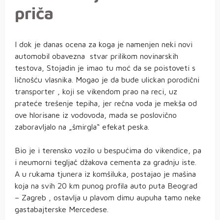
priča
I dok je danas ocena za koga je namenjen neki novi
automobil obavezna stvar prilikom novinarskih
testova, Stojadin je imao tu moć da se poistoveti s
ličnošću vlasnika. Mogao je da bude ulickan porodični
transporter , koji se vikendom prao na reci, uz
prateće trešenje tepiha, jer rečna voda je mekša od
ove hlorisane iz vodovoda, mada se poslovično
zaboravljalo na „šmirgla“ efekat peska.
Bio je i terensko vozilo u bespućima do vikendice, pa
i neumorni tegljač džakova cementa za gradnju iste.
A u rukama tjunera iz komšiluka, postajao je mašina
koja na svih 20 km punog profila auto puta Beograd
– Zagreb , ostavlja u plavom dimu aupuha tamo neke
gastabajterske Mercedese.