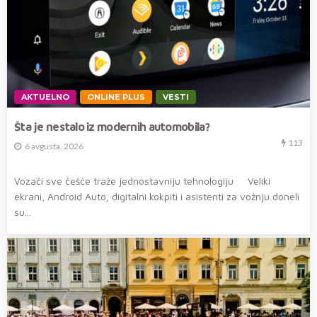
AKTUELNO
ONLINE PLUS
VESTI
Šta je nestalo iz modernih automobila?
113
6 avgusta, 2026
Vozači sve češće traže jednostavniju tehnologiju Veliki
ekrani, Android Auto, digitalni kokpiti i asistenti za vožnju doneli
su...