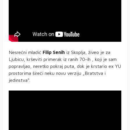
Nesrećni mladić
Filip Senih
iz Skoplja, živeo je za
Ljubicu, krševiti primerak iz ranih 70-ih , koji je sam
popravljao, neretko pokraj puta, dok je krstario ex YU
prostorima šireći neku novu verziju „Bratstva i
jedinstva“.