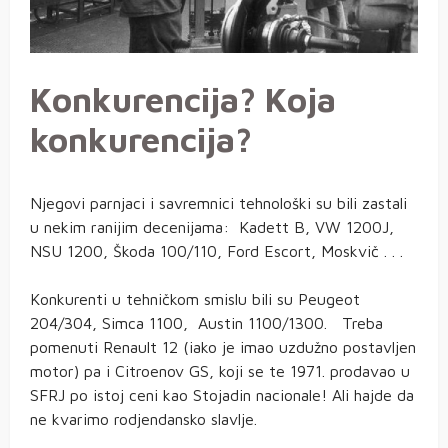
Konkurencija? Koja
konkurencija?
Njegovi parnjaci i savremnici tehnološki su bili zastali
u nekim ranijim decenijama: Kadett B, VW 1200J,
NSU 1200, Škoda 100/110, Ford Escort, Moskvič . . .
Konkurenti u tehničkom smislu bili su Peugeot
204/304, Simca 1100, Austin 1100/1300. Treba
pomenuti Renault 12 (iako je imao uzdužno postavljen
motor) pa i Citroenov GS, koji se te 1971. prodavao u
SFRJ po istoj ceni kao Stojadin nacionale! Ali hajde da
ne kvarimo rodjendansko slavlje.