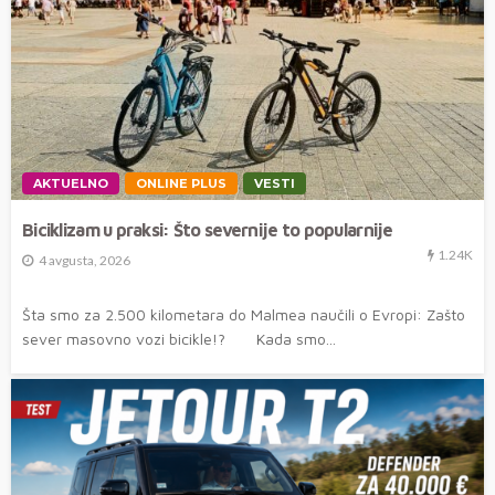
AKTUELNO
ONLINE PLUS
VESTI
Biciklizam u praksi: Što severnije to popularnije
1.24K
4 avgusta, 2026
Šta smo za 2.500 kilometara do Malmea naučili o Evropi: Zašto
sever masovno vozi bicikle!? Kada smo...