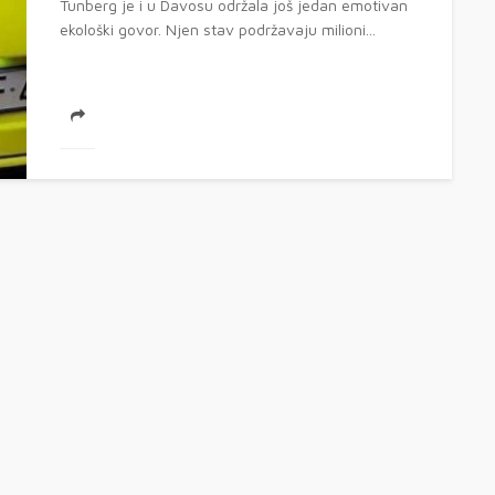
Tunberg je i u Davosu održala još jedan emotivan
ekološki govor. Njen stav podržavaju milioni...