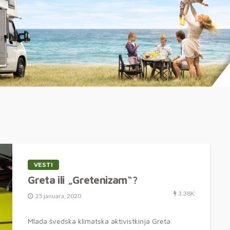
S
VESTI
Greta ili „Gretenizam“?
3.38K
25 januara, 2020
Mlada švedska klimatska aktivistkinja Greta