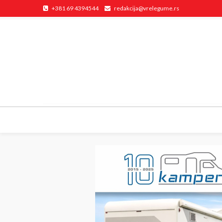
+381 69 4394544
redakcija@vrelegume.rs