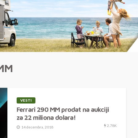
0MM
VESTI
Ferrari 290 MM prodat na aukciji
za 22 miliona dolara!
2.78K
14 decembra, 2018