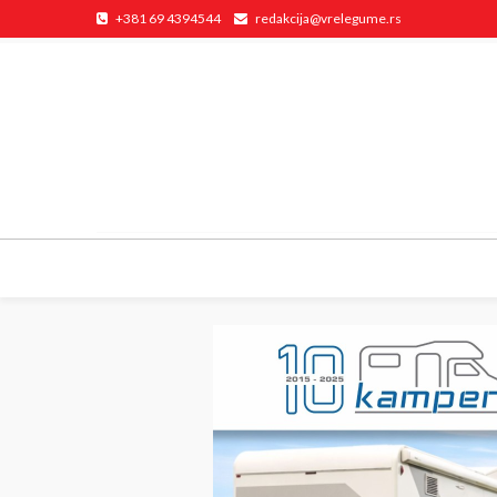
+381 69 4394544
redakcija@vrelegume.rs