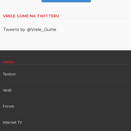
VRELE GUME NA TWITTERU
Tweets by @Vrele_Gume
MENU
Testovi
Vesti
Forum
Internet TV