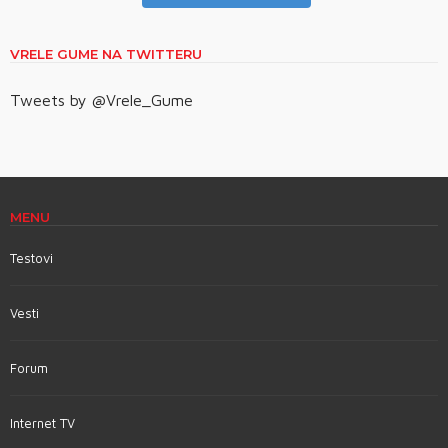
VRELE GUME NA TWITTERU
Tweets by @Vrele_Gume
MENU
Testovi
Vesti
Forum
Internet TV