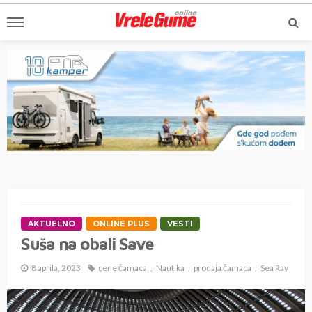
AKTUELNO
ONLINE PLUS
VESTI
Suša na obali Save
8 aprila, 2023
cene čamaca
Nautika
prodaja čamaca
Sea Ray