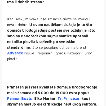
Ima li dobrih strana?
Kao uvek, iz svake loše situacije može se izvući i
nešto dobro.
U ovom nautičkom slučaju je to što
domaća brodogradnja postaje sve ozbiljnija i što
smo na Beogradskom sajmu nautike upoznali
nekoliko plovila izrađenih po svetskim
standardima,
što se posebno odnosi na brend
Advance
koji je i regionalni igrač u kategoriji „rib“
plovila.
Primetan je i rast kvaliteta domaće brodogradnje
malih čamaca od 5.000 do 15.000 evra poput
Pannon Boats
, Elko Marine,
Tri Princeze,
kao i
skroman nastup elektrifikacije nautičkog sektora
.