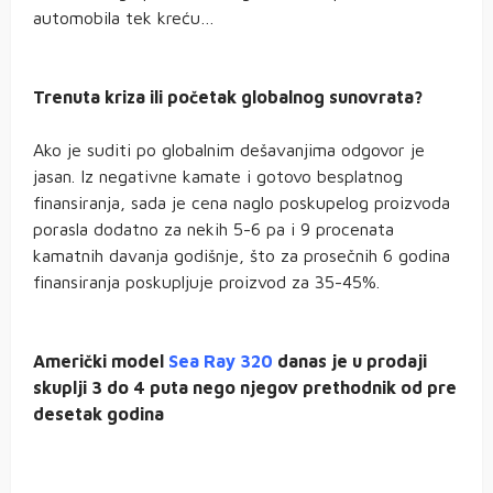
automobila tek kreću…
Trenuta kriza ili početak globalnog sunovrata?
Ako je suditi po globalnim dešavanjima odgovor je
jasan. Iz negativne kamate i gotovo besplatnog
finansiranja, sada je cena naglo poskupelog proizvoda
porasla dodatno za nekih 5-6 pa i 9 procenata
kamatnih davanja godišnje, što za prosečnih 6 godina
finansiranja poskupljuje proizvod za 35-45%.
Američki model
Sea Ray 320
danas je u prodaji
skuplji 3 do 4 puta nego njegov prethodnik od pre
desetak godina