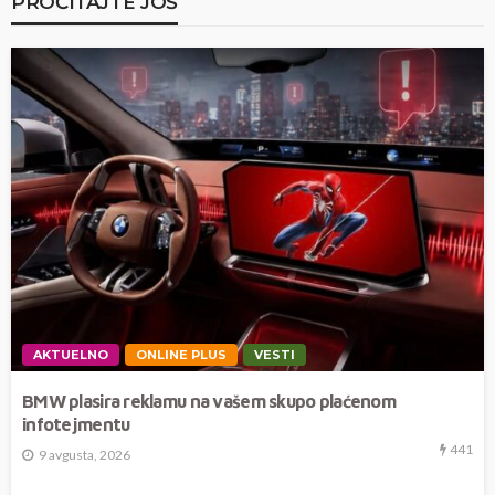
PROČITAJTE JOŠ
AKTUELNO
ONLINE PLUS
VESTI
BMW plasira reklamu na vašem skupo plaćenom
infotejmentu
441
9 avgusta, 2026