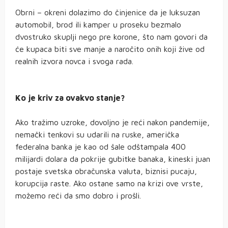
Obrni – okreni dolazimo do činjenice da je luksuzan
automobil, brod ili kamper u proseku bezmalo
dvostruko skuplji nego pre korone, što nam govori da
će kupaca biti sve manje a naročito onih koji žive od
realnih izvora novca i svoga rada.
Ko je kriv za ovakvo stanje?
Ako tražimo uzroke, dovoljno je reći nakon pandemije,
nemački tenkovi su udarili na ruske, američka
federalna banka je kao od šale odštampala 400
milijardi dolara da pokrije gubitke banaka, kineski juan
postaje svetska obračunska valuta, biznisi pucaju,
korupcija raste. Ako ostane samo na krizi ove vrste,
možemo reći da smo dobro i prošli.