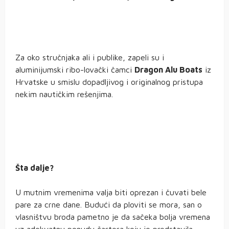
Za oko stručnjaka ali i publike, zapeli su i
aluminijumski ribo-lovački čamci
Dragon Alu Boats
iz
Hrvatske u smislu dopadljivog i originalnog pristupa
nekim nautičkim rešenjima.
Šta dalje?
U mutnim vremenima valja biti oprezan i čuvati bele
pare za crne dane. Budući da ploviti se mora, san o
vlasništvu broda pametno je da sačeka bolja vremena