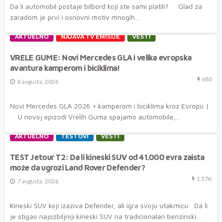
Da li automobil postaje bilbord koji ste sami platili? Glad za
zaradom je prvi i osnovni motiv mnogih...
AKTUELNO
NAJAVA TV EMISIJE
VESTI
VRELE GUME: Novi Mercedes GLA i velika evropska
avantura kamperom i biciklima!
680
8 avgusta, 2026
Novi Mercedes GLA 2026 + kamperom i biciklima kroz Evropu |
U novoj epizodi Vrelih Guma spajamo automobile,...
AKTUELNO
TESTOVI
VESTI
TEST Jetour T2: Da li kineski SUV od 41.000 evra zaista
može da ugrozi Land Rover Defender?
1.57K
7 avgusta, 2026
Kineski SUV koji izaziva Defender, ali igra svoju utakmicu Da li
je stigao najozbiljniji kineski SUV na tradicionalan benzinski...