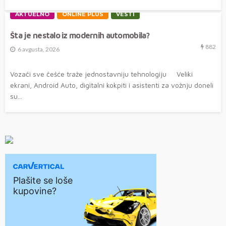
AKTUELNO
ONLINE PLUS
VESTI
Šta je nestalo iz modernih automobila?
882
6 avgusta, 2026
Vozači sve češće traže jednostavniju tehnologiju Veliki
ekrani, Android Auto, digitalni kokpiti i asistenti za vožnju doneli
su...