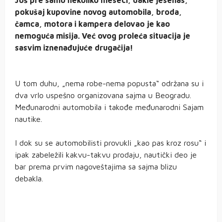
Još pre samo nekoliko meseci, dakle jesenas,
pokušaj kupovine novog automobila, broda,
čamca, motora i kampera delovao je kao
nemoguća misija. Već ovog proleća situacija je
sasvim iznenađujuće drugačija!
U tom duhu, „nema robe-nema popusta“ održana su i
dva vrlo uspešno organizovana sajma u Beogradu.
Međunarodni automobila i takođe međunarodni Sajam
nautike.
I dok su se automobilisti provukli „kao pas kroz rosu“ i
ipak zabeležili kakvu-takvu prodaju, nautički deo je
bar prema prvim nagoveštajima sa sajma blizu
debakla.