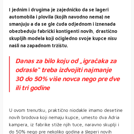
I jednim i drugima je zajedničko da se lageri
automobila i plovila (kojih navodno nema) ne
smanjuju a da se gle čuda odjednom i iznenada
obezbeđuju fabrički kontigenti novih, drastično
skupljih modela koji očigledno svoje kupce nisu
našli na zapadnom tržištu.
Danas za bilo koju od „igračaka za
odrasle“ treba izdvojiti najmanje
30 do 50% više novca nego pre dve
ili tri godine
U ovom trenutku, praktično niodakle imamo desetine
novih brodova koji nemaju kupce, umesto dva Adria
kampera, iz fabrike stiže njih tuce, naravno skuplji i
do 50% nego pre nekoliko godina a šleperi novih