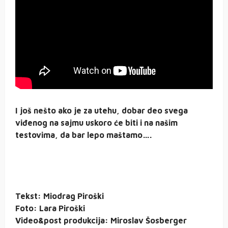
I još nešto ako je za utehu, dobar deo svega
viđenog na sajmu uskoro će biti i na našim
testovima, da bar lepo maštamo….
Tekst: Miodrag Piroški
Foto: Lara Piroški
Video&post produkcija: Miroslav Šosberger