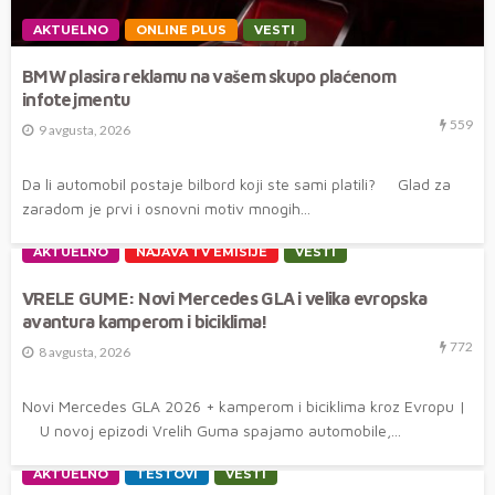
AKTUELNO
ONLINE PLUS
VESTI
BMW plasira reklamu na vašem skupo plaćenom
infotejmentu
559
9 avgusta, 2026
Da li automobil postaje bilbord koji ste sami platili? Glad za
zaradom je prvi i osnovni motiv mnogih...
AKTUELNO
NAJAVA TV EMISIJE
VESTI
VRELE GUME: Novi Mercedes GLA i velika evropska
avantura kamperom i biciklima!
772
8 avgusta, 2026
Novi Mercedes GLA 2026 + kamperom i biciklima kroz Evropu |
U novoj epizodi Vrelih Guma spajamo automobile,...
AKTUELNO
TESTOVI
VESTI