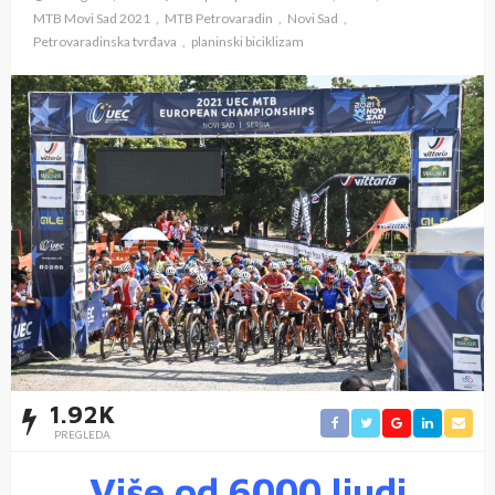
MTB Movi Sad 2021
MTB Petrovaradin
Novi Sad
Petrovaradinska tvrđava
planinski biciklizam
1.92K
PREGLEDA
Više od 6000 ljudi