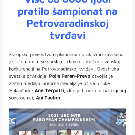
pratilo šampionat na
Petrovaradinskoj
tvrđavi
Evropsko prvenstvo u planinskom biciklizmu završeno
je juče elitnim seniorskim trkama u muškoj i ženskoj
konkurenciji na Petrovaradinskoj tvrđavi. Dvostruka
svetska prvakinja,
Polin Feran-Prevo
osvojila je
zlatnu medalju. Srebrna medalja je otišla u ruke
Holanđanke
Ane Terpstri,
dok je bronza pripala njenoj
sunarodnici
, Ani Tauber
.