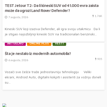
TEST Jetour T2: Da li kineski SUV od 41.000 evra zaista
može da ugrozi Land Rover Defender?
1.76K
7 avgusta, 2026
Kineski SUV koji izaziva Defender, ali igra svoju utakmicu Da li
je stigao najozbiljniji kineski SUV na tradicionalan benzinski...
AKTUELNO
ONLINE PLUS
VESTI
Šta je nestalo iz modernih automobila?
935
6 avgusta, 2026
Vozači sve češće traže jednostavniju tehnologiju Veliki
ekrani, Android Auto, digitalni kokpiti i asistenti za vožnju doneli
su...