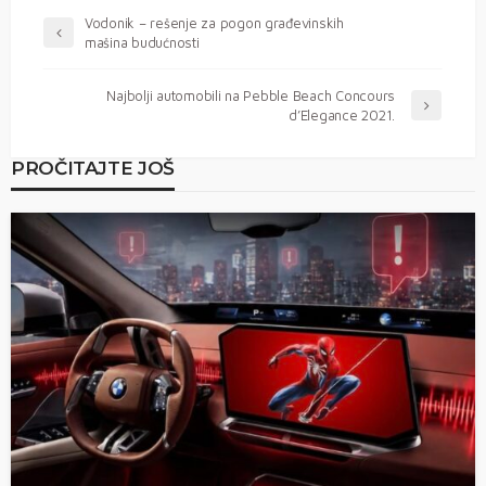
Vodonik – rešenje za pogon građevinskih
mašina budućnosti
Najbolji automobili na Pebble Beach Concours
d’Elegance 2021.
PROČITAJTE JOŠ