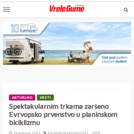
AKTUELNO
VESTI
Spektakularnim trkama zaršeno
Evrvopsko prvenstvo u planinskom
biciklizmu
16 avgusta, 2021
Evropsko prvenstvo 2021
MTB