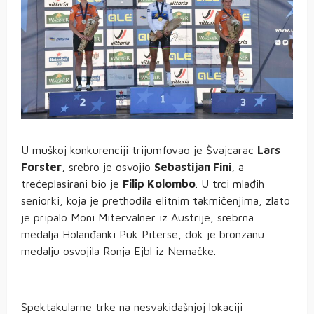
U muškoj konkurenciji trijumfovao je Švajcarac
Lars
Forster
, srebro je osvojio
Sebastijan Fini
, a
trećeplasirani bio je
Filip Kolombo
. U trci mlađih
seniorki, koja je prethodila elitnim takmičenjima, zlato
je pripalo Moni Mitervalner iz Austrije, srebrna
medalja Holanđanki Puk Piterse, dok je bronzanu
medalju osvojila Ronja Ejbl iz Nemačke.
Spektakularne trke na nesvakidašnjoj lokaciji