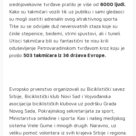
srednjovekovne tvrđave pratilo je više od
6000 ljudi.
Kako su takmičari vozili tik uz publiku i sami gledaoci
su mogli osetiti adrenalin ovog atraktivnog sporta.
Trke su se odvijale duž neverovatnih staza koje su
činile stepenice, bedemi, strmi spustovi, ali i tuneli.
Utisci takmičara bili su fantastični te nisu krili
oduševljenje Petrovaradinskom tvrđavom kroz koju je
prošlo
503 takmičara iz 36 država Evrope.
Evropsko prvenstvo organizovali su Biciklistički savez
Srbije, Biciklistički klub Novi Sad i Vojvođanska
asocijacija biciklističkih klubova uz podršku Grada
Novog Sada, Pokrajinskog sekretarijata za sport,
Ministarstva omladine i sporta. Kao i našeg medijskog
sistema Vrele Gume i mnogih drugih. Naravno, uz
veliku pomoć volontera iz svih krajeva Srbije i regiona.