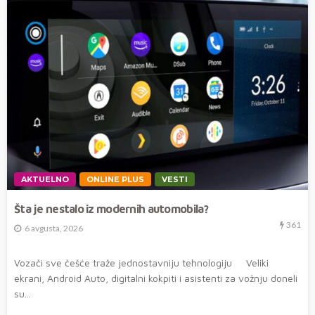
AKTUELNO
ONLINE PLUS
VESTI
Šta je nestalo iz modernih automobila?
361
6 avgusta, 2026
Vozači sve češće traže jednostavniju tehnologiju Veliki
ekrani, Android Auto, digitalni kokpiti i asistenti za vožnju doneli
su...