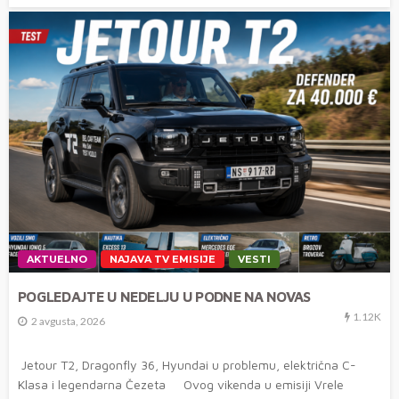
AKTUELNO
NAJAVA TV EMISIJE
VESTI
POGLEDAJTE U NEDELJU U PODNE NA NOVAS
1.12K
2 avgusta, 2026
Jetour T2, Dragonfly 36, Hyundai u problemu, električna C-
Klasa i legendarna Čezeta Ovog vikenda u emisiji Vrele