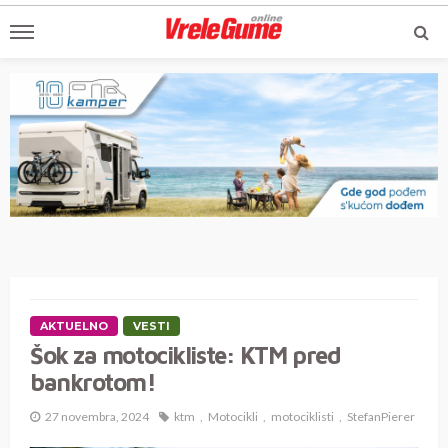
AKTUELNO
VESTI
Šok za motocikliste: KTM pred
bankrotom!
27 novembra, 2024
ktm
Motocikli
motociklisti
StefanPierer