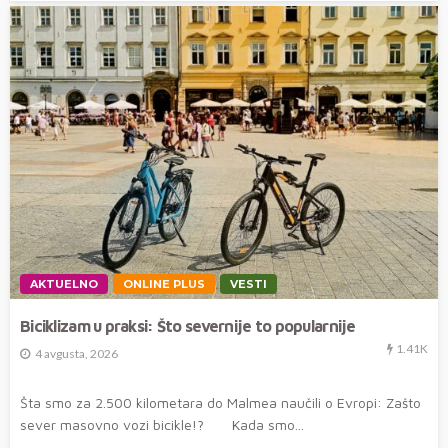
AKTUELNO
ONLINE PLUS
VESTI
Biciklizam u praksi: Što severnije to popularnije
1.41K
4 avgusta, 2026
Šta smo za 2.500 kilometara do Malmea naučili o Evropi: Zašto
sever masovno vozi bicikle!? Kada smo...