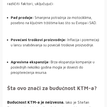
različiti faktori, uključujući:
Pad prodaje:
Smanjena potražnja za motociklima,
posebno na ključnim tržištima kao što su Evropa i SAD.
Povećani troškovi proizvodnje:
Inflacija i poremećaji
u lancu snabdevanja su povećali troškove proizvodnje.
Agresivna ekspanzija:
Brza ekspanzija kompanije u
poslednjih nekoliko godina mogla je dovesti do
preopterećenja resursa.
Šta ovo znači za budućnost KTM-a?
Budućnost KTM-a je neizvesna.
Iako je Stefan