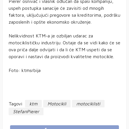
Pierer osnivač i vlasnik odlučan da spasi kompaniju,
uspeh postupka sanacije će zavisiti od mnogih
faktora, uključujući pregovore sa kreditorima, podršku
zaposlenih i opšte ekonomsko okruženje.
Nelikvidnost KTM-a je ozbiljan udarac za
motociklističku industriju. Ostaje da se vidi kako će se
ova priča dalje odvijati i da li će KTM uspeti da se
oporavi i nastavi da proizvodi kvalitetne motocikle.
Foto: ktmsrbija
Tagovi
ktm
Motocikli
motociklisti
StefanPierer