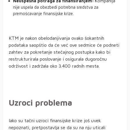
Neuspešna potraga za finansiranjem:
Kompanija
nije uspela da obezbedi potrebna sredstva za
premošćavanje finansijske krize.
KTM je nakon obelodanjivanja ovako šokantnih
podataka saopštio da će već ove sedmice će podneti
zahtev za pokretanje stečajnog postupka kako bi
restrukturirala poslovanje i osigurala dugoročnu
održivost i zadržala oko 3.400 radnih mesta.
Uzroci problema
Iako su tačni uzroci finansijske krize još uvek
nepoznati, pretpostavlja se da su na nju uticali