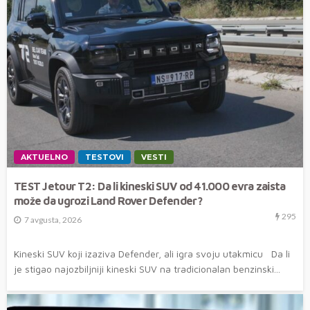
AKTUELNO
TESTOVI
VESTI
TEST Jetour T2: Da li kineski SUV od 41.000 evra zaista
može da ugrozi Land Rover Defender?
295
7 avgusta, 2026
Kineski SUV koji izaziva Defender, ali igra svoju utakmicu Da li
je stigao najozbiljniji kineski SUV na tradicionalan benzinski...