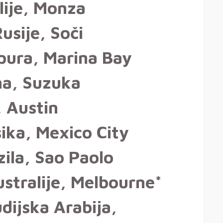
lije, Monza
usije, Soči
pura, Marina Bay
na, Suzuka
 Austin
ika, Mexico City
ila, Sao Paolo
stralije, Melbourne*
dijska Arabija,