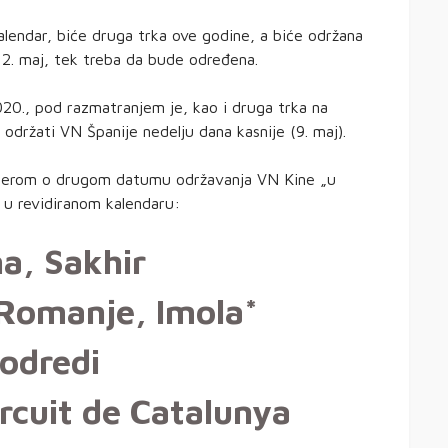
 kalendar, biće druga trka ove godine, a biće održana
a 2. maj, tek treba da bude određena.
20., pod razmatranjem je, kao i druga trka na
 održati VN Španije nedelju dana kasnije (9. maj).
moterom o drugom datumu održavanja VN Kine „u
ći u revidiranom kalendaru:
a, Sakhir
a Romanje, Imola*
 odredi
ircuit de Catalunya