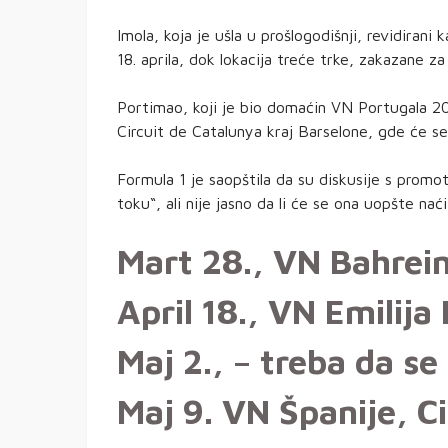
Imola, koja je ušla u prošlogodišnji, revidirani
18. aprila, dok lokacija treće trke, zakazane z
Portimao, koji je bio domaćin VN Portugala 20
Circuit de Catalunya kraj Barselone, gde će se
Formula 1 je saopštila da su diskusije s pro
toku“, ali nije jasno da li će se ona uopšte na
Mart 28., VN Bahrein
April 18., VN Emilij
Maj 2., – treba da se
Maj 9. VN Španije, C