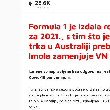
25.6K
PREGLEDA
Formula 1 je izdala r
za 2021., s tim što j
trka u Australiji pr
Imola zamenjuje VN 
Izmene su napravljene kao odgovor na rest
Kovid-19 pandemijom.
To znači da nova sezona počinje u Bahreinu 28
što je planirano, s tim što je finale zakazano
za VN Australije, koja će biti „uglavljena“ u 2
prixa“.