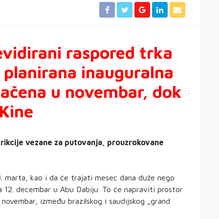
evidirani raspored trka
e planirana inauguralna
ebačena u novembar, dok
Kine
rikcije vezane za putovanja, prouzrokovane
. marta, kao i da će trajati mesec dana duže nego
 za 12. decembar u Abu Dabiju. To će napraviti prostor
1. novembar, između brazilskog i saudijskog „grand