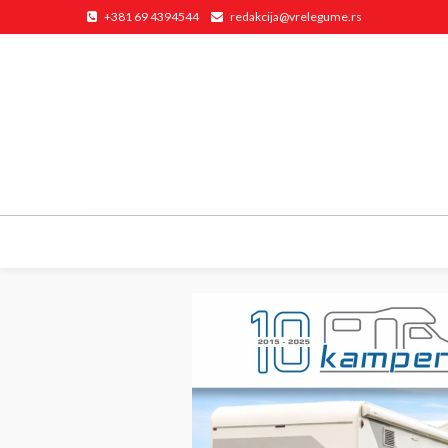
+381 69 4394544
redakcija@vrelegume.rs