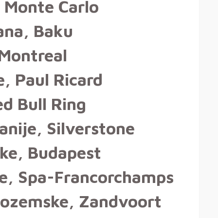
 Monte Carlo
ana, Baku
 Montreal
, Paul Ricard
ed Bull Ring
tanije, Silverstone
ke, Budapest
je, Spa-Francorchamps
zozemske, Zandvoort