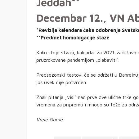
Jeddah**
Decembar 12., VN Ab
*Revizija kalendara čeka odobrenje Svets
**Predmet homologacije staze
Kako stoje stvari, kalendar za 2021. zadržava 
pruzrokovane pandemijom „olabaviti“.
Predsezonski testovi će se održati u Bahrein
još uvek nije potvrđen.
Znak pitanja „visi“ nad prve dve ulične trke g
vremena za pripremu i mnogo su teže za održa
Vrele Gume