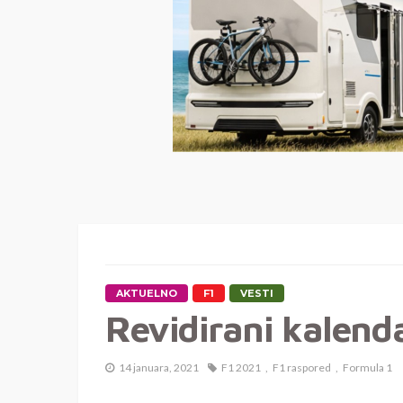
AKTUELNO
F1
VESTI
Revidirani kalenda
14 januara, 2021
F1 2021
F1 raspored
Formula 1