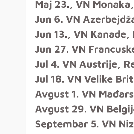
Maj 23., VN Monaka,
Jun 6. VN Azerbejdž
Jun 13., VN Kanade,
Jun 27. VN Francuske
Jul 4. VN Austrije, R
Jul 18. VN Velike Bri
Avgust 1. VN Mađars
Avgust 29. VN Belgi
Septembar 5. VN Ni