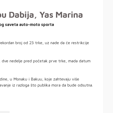
u Dabija, Yas Marina
kog saveta auto-moto sporta
rekordan broj od 23 trke, uz nade da će restrikcije
u, dve nedelje pred početak prve trke, mada datum
odine, u Monaku i Bakuu, koje zahtevaju više
vanje iz razloga što publika mora da bude odsutna.