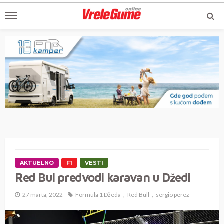
AKTUELNO
F1
VESTI
Red Bul predvodi karavan u Džedi
27 marta, 2022
Formula 1 Džeda
Red Bull
sergio perez