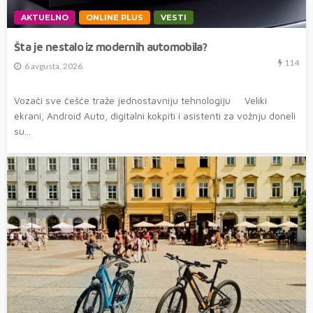
AKTUELNO
ONLINE PLUS
VESTI
Šta je nestalo iz modernih automobila?
114
6 avgusta, 2026
Vozači sve češće traže jednostavniju tehnologiju Veliki
ekrani, Android Auto, digitalni kokpiti i asistenti za vožnju doneli
su...