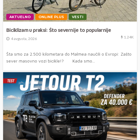
AKTUELNO
ONLINE PLUS
VESTI
Biciklizam u praksi: Što severnije to popularnije
1.24K
4 avgusta, 2026
Šta smo za 2.500 kilometara do Malmea naučili o Evropi: Zašto
sever masovno vozi bicikle!? Kada smo...