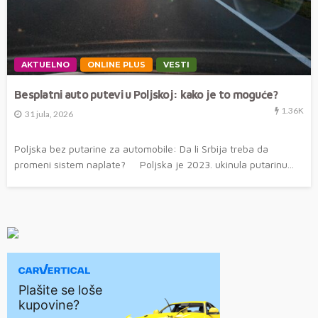
AKTUELNO
ONLINE PLUS
VESTI
Besplatni auto putevi u Poljskoj: kako je to moguće?
1.36K
31 jula, 2026
Poljska bez putarine za automobile: Da li Srbija treba da
promeni sistem naplate? Poljska je 2023. ukinula putarinu...