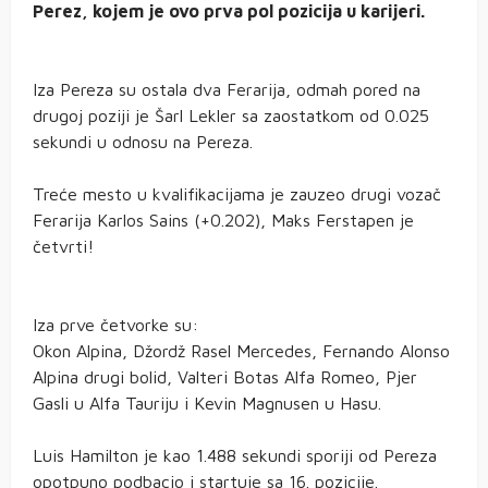
Perez, kojem je ovo prva pol pozicija u karijeri.
Iza Pereza su ostala dva Ferarija, odmah pored na
drugoj poziji je Šarl Lekler sa zaostatkom od 0.025
sekundi u odnosu na Pereza.
Treće mesto u kvalifikacijama je zauzeo drugi vozač
Ferarija Karlos Sains (+0.202), Maks Ferstapen je
četvrti!
Iza prve četvorke su:
Okon Alpina, Džordž Rasel Mercedes, Fernando Alonso
Alpina drugi bolid, Valteri Botas Alfa Romeo, Pjer
Gasli u Alfa Tauriju i Kevin Magnusen u Hasu.
Luis Hamilton je kao 1.488 sekundi sporiji od Pereza
opotpuno podbacio i startuje sa 16. pozicije.