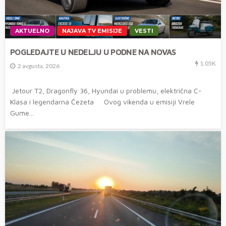
AKTUELNO
NAJAVA TV EMISIJE
VESTI
POGLEDAJTE U NEDELJU U PODNE NA NOVAS
1.05K
2 avgusta, 2026
Jetour T2, Dragonfly 36, Hyundai u problemu, električna C-
Klasa i legendarna Čezeta Ovog vikenda u emisiji Vrele
Gume...