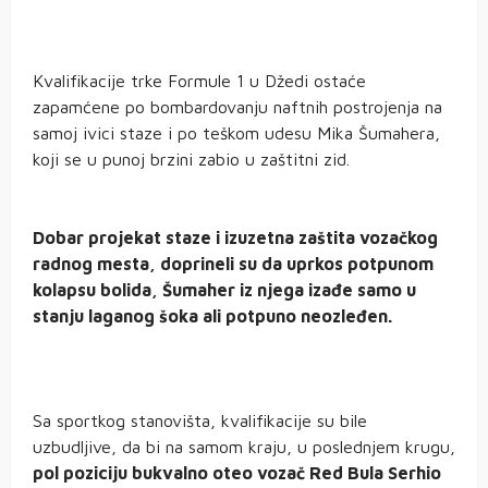
Kvalifikacije trke Formule 1 u Džedi ostaće
zapamćene po bombardovanju naftnih postrojenja na
samoj ivici staze i po teškom udesu Mika Šumahera,
koji se u punoj brzini zabio u zaštitni zid.
Dobar projekat staze i izuzetna zaštita vozačkog
radnog mesta, doprineli su da uprkos potpunom
kolapsu bolida, Šumaher iz njega izađe samo u
stanju laganog šoka ali potpuno neozleđen.
Sa sportkog stanovišta, kvalifikacije su bile
uzbudljive, da bi na samom kraju, u poslednjem krugu,
pol poziciju bukvalno oteo vozač Red Bula Serhio