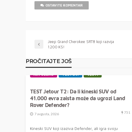
OSTAVITE KOMENTAR
Jeep Grand Cherokee SRT8 koji razvija
1.200 KS!
PROČITAJTE JOŠ
AKTUELNO
TESTOVI
VESTI
TEST Jetour T2: Da li kineski SUV od
41.000 evra zaista može da ugrozi Land
Rover Defender?
751
7 avgusta, 2026
Kineski SUV koji izaziva Defender, ali igra svoju