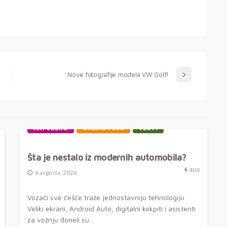
Nove fotografije modela VW Golf!
AKTUELNO
ONLINE PLUS
VESTI
Šta je nestalo iz modernih automobila?
409
6 avgusta, 2026
Vozači sve češće traže jednostavniju tehnologiju
Veliki ekrani, Android Auto, digitalni kokpiti i asistenti
za vožnju doneli su...