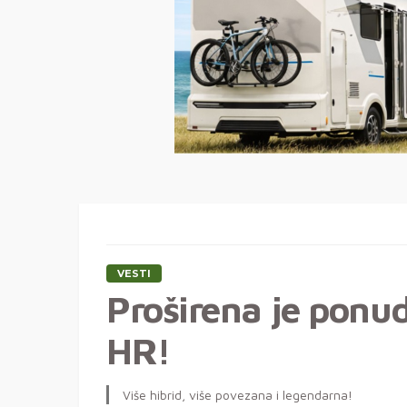
VESTI
Proširena je ponu
HR!
Više hibrid, više povezana i legendarna!