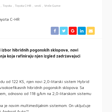
Toyota
Toyota C-HR
vesti
Vrele Gume
zbor hibridnih pogonskih sklopova, novi
nja koja rafiniraju njen izgled zadržavajući
idu od 122 KS, njen novi 2,0-litarski sistem Hybrid
sokoefikasnih hibridnih pogonskih sklopova. Sa
stem, odnosno od 118 g/km na 2,0-litarskom sistemu
a je novim multimedijalnim sistemom. On uključuje
 i Android Auto™.