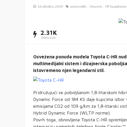
16 oktobra, 2019
automobili
Novosti
PR Saopštenje
2.31K
PREGLEDA
Osvežena ponuda modela Toyota C-HR nudi i
multimedijalni sistem i dizajnerska poboljša
istovremeno njen legendarni stil.
Pridružujući se poboljšanom 1,8-litarskom hibr
Dynamic Force od 184 KS daje kupcima izbor vi
emisijama CO2 od 109 g/km za 1,8-litarski si
Hybrid Dynamic Force (WLTP norme).
Povrh toga, obnovljena Toyota C-HR opremljen
integraciju pametnih telefona Apple Carplay™