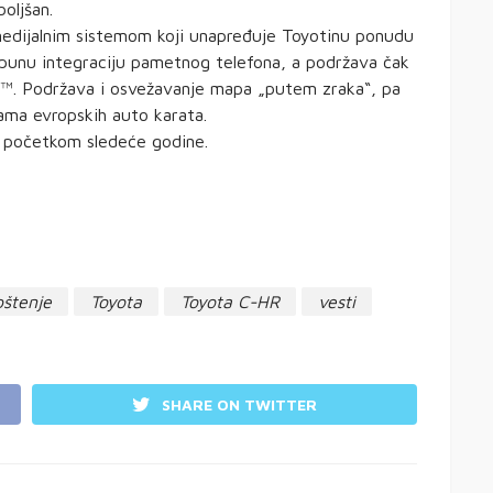
oljšan.
medijalnim sistemom koji unapređuje Toyotinu ponudu
punu integraciju pametnog telefona, a podržava čak
to™. Podržava i osvežavanje mapa „putem zraka“, pa
ama evropskih auto karata.
e početkom sledeće godine.
štenje
Toyota
Toyota C-HR
vesti
SHARE ON TWITTER