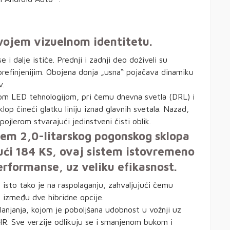
vojem vizuelnom identitetu.
e i dalje ističe. Prednji i zadnji deo doživeli su
prefinjenijim. Obojena donja „usna“ pojačava dinamiku
v.
kom LED tehnologijom, pri čemu dnevna svetla (DRL) i
lop čineći glatku liniju iznad glavnih svetala. Nazad,
pojlerom stvarajući jedinstveni čisti oblik.
em 2,0-litarskog pogonskog sklopa
ući 184 KS, ovaj sistem istovremeno
formanse, uz veliku efikasnost.
em isto tako je na raspolaganju, zahvaljujući čemu
 između dve hibridne opcije.
anjanja, kojom je poboljšana udobnost u vožnji uz
HR. Sve verzije odlikuju se i smanjenom bukom i