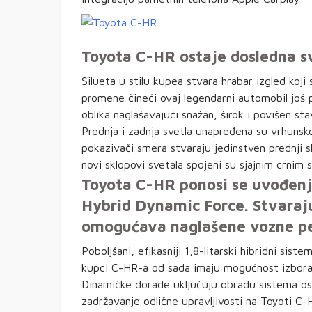
Toyota C-HR ostaje dosledna s
Silueta u stilu kupea stvara hrabar izgled koji s
promene čineći ovaj legendarni automobil još 
oblika naglašavajući snažan, širok i povišen sta
Prednja i zadnja svetla unapređena su vrhuns
pokazivači smera stvaraju jedinstven prednji sk
novi sklopovi svetala spojeni su sjajnim crnim s
Toyota C-HR ponosi se uvođenj
Hybrid Dynamic Force. Stvaraj
omogućava naglašene vozne per
Poboljšani, efikasniji 1,8-litarski hibridni sist
kupci C-HR-a od sada imaju mogućnost izbora
Dinamičke dorade uključuju obradu sistema osl
zadržavanje odlične upravljivosti na Toyoti C-