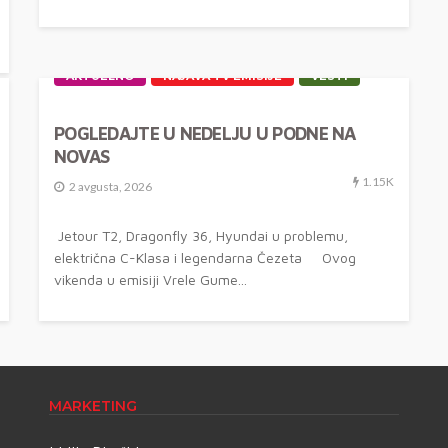
AKTUELNO
NAJAVA TV EMISIJE
VESTI
POGLEDAJTE U NEDELJU U PODNE NA
NOVAS
1.15K
2 avgusta, 2026
Jetour T2, Dragonfly 36, Hyundai u problemu,
električna C-Klasa i legendarna Čezeta Ovog
vikenda u emisiji Vrele Gume...
MARKETING