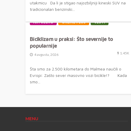
utakmicu Da li je stigao najozbiljniji kineski SUV na
tradicionalan benzinski...
AKTUELNO
ONLINE PLUS
VESTI
Biciklizam u praksi: Što severnije to
popularnije
1.45K
4 avgusta, 2026
Šta smo za 2.500 kilometara do Malmea naučili o
Evropi: Zašto sever masovno vozi bicikle!? Kada
smo...
MENU