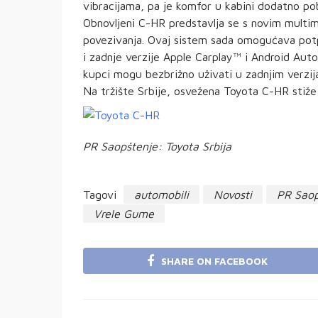
vibracijama, pa je komfor u kabini dodatno pob
Obnovljeni C-HR predstavlja se s novim multi
povezivanja. Ovaj sistem sada omogućava pot
i zadnje verzije Apple Carplay™ i Android Au
kupci mogu bezbrižno uživati u zadnjim verzij
Na tržište Srbije, osvežena Toyota C-HR stiž
PR Saopštenje: Toyota Srbija
Tagovi
automobili
Novosti
PR Saop
Vrele Gume
SHARE ON FACEBOOK