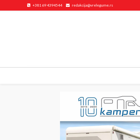
+381 69 4394544
redakcija@vrelegume.rs