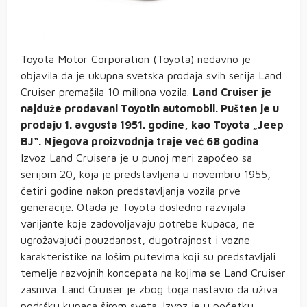
Toyota Motor Corporation (Toyota) nedavno je
objavila da je ukupna svetska prodaja svih serija
Land
Cruiser
premašila 10 miliona vozila.
Land Cruiser je
najduže prodavani Toyotin automobil
. Pušten je u
prodaju 1. avgusta 1951. godine, kao Toyota „Jeep
BJ“. Njegova proizvodnja traje već 68 godina
.
Izvoz Land Cruisera je u punoj meri započeo sa
serijom 20, koja je predstavljena u novembru 1955,
četiri godine nakon predstavljanja vozila prve
generacije. Otada je Toyota dosledno razvijala
varijante koje zadovoljavaju potrebe kupaca, ne
ugrožavajući pouzdanost, dugotrajnost i vozne
karakteristike na lošim putevima koji su predstavljali
temelje razvojnih koncepata na kojima se Land Cruiser
zasniva. Land Cruiser je zbog toga nastavio da uživa
podršku kupaca širom sveta. Izvoz je u početku