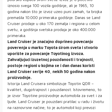
iznosio svega 100 vozila godišnje, ali je 1965, 10
godina nakon što je izvoz uzeo puni zamah, ta brojka
premašila 10.000 primeraka godišnje. Danas se Land
Cruiser prodaje u oko 170 zemalja i regiona u celom
svetu, a godišnja svetska prodaja je oko 400.000
primeraka.
Land Cruiser je značajno doprineo povećanju
poverenja u marku Toyota širom sveta i stvorio
uporište za povećanje Toyotinog izvoza.
Zahvaljujući izuzetnoj pouzdanosti i trajnosti,
postoje regioni u kojima se i dan danas koristi
Land Cruiser serije 40, nekih 50 godina nakon
proizvodnje.
Istorija Land Cruisera simbolizuje Toyotin QDR –
kvalitet, dugotrajnost i pouzdanost. Istovremeno, to
je izvor Toyotine proizvodnje automobila za svet i za
ljude. Land Cruiser je pouzdani pratilac u radu i životu
na raznovrsne načine; to je automobil koji prevozi