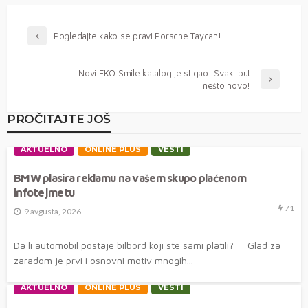
Pogledajte kako se pravi Porsche Taycan!
Novi EKO Smile katalog je stigao! Svaki put
nešto novo!
PROČITAJTE JOŠ
AKTUELNO
ONLINE PLUS
VESTI
BMW plasira reklamu na vašem skupo plaćenom
infotejmetu
71
9 avgusta, 2026
Da li automobil postaje bilbord koji ste sami platili? Glad za
zaradom je prvi i osnovni motiv mnogih...
AKTUELNO
ONLINE PLUS
VESTI