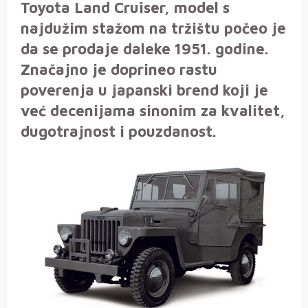
Toyota Land Cruiser, model s
najdužim stažom na tržištu počeo je
da se prodaje daleke 1951. godine.
Značajno je doprineo rastu
poverenja u japanski brend koji je
već decenijama sinonim za kvalitet,
dugotrajnost i pouzdanost.