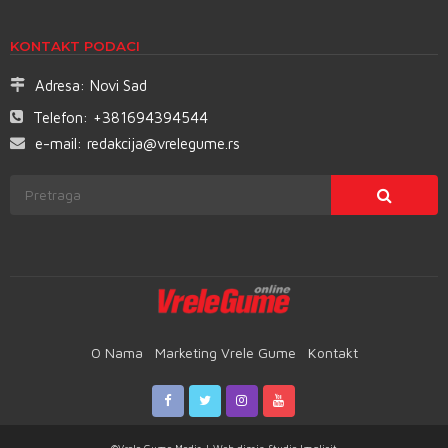
KONTAKT PODACI
Adresa:
Novi Sad
Telefon:
+381694394544
e-mail:
redakcija@vrelegume.rs
O Nama
Marketing Vrele Gume
Kontakt
©Vrele Gume Media | Web dizajn
Studio Implicit