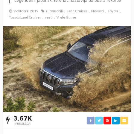
Legendarni japanski terenac nastavlja da obara rekorde
9 oktobra, 2019
automobili
Land Cruiser
Novosti
Toyota
Toyota Land Cruiser
vesti
Vrele Gume
3.67K
PREGLEDA