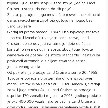
kojima i ljudi teško stoje – zato što je „jedino Land
Cruiser u stanju da dođe do tih polja“.
Zaista, postoje mnoga mesta širom sveta na kojima bi
danas svakodnevni život bio gotovo nemoguć bez
Land Cruisera
.
Gledajući prema napred, u svrhu ispunjavanja zahteva
– pa čak i iznad očekivanja kupaca, razvoj Land
Cruisera će se odvijati na temelju ideje da će se
koristiti u svim delovima sveta; zbog toga Toyota
namerava da postavi još strože standarde i nastavi da
proizvodi automobile s ciljem stvaranja zaista
jedinstvenog vozila.
Od pokretanja prodaje Land Cruisera serije 20, 1955,
Toyota je povećala broj zemalja u koje izvozi ovaj
model, uz fokus na Centralnu i Južnu Ameriku, Srednji
istok i jugoistočnu Aziju. Land Cruiser se prodaje u
otprilike 170 zemalja i regiona, a 2018. godine prodato
je oko 400.000 vozila. Iako se većina Land Cruisera
proizvodi u Japanu, sklapanje rastavljenih vozila (CKD)