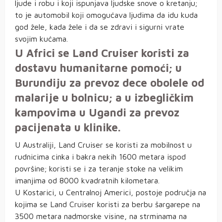
ljude i robu i koji ispunjava ljudske snove o kretanju;
to je automobil koji omogućava ljudima da idu kuda
god žele, kada žele i da se zdravi i sigurni vrate
svojim kućama.
U Africi se Land Cruiser koristi za
dostavu humanitarne pomoći; u
Burundiju za prevoz dece obolele od
malarije u bolnicu; a u izbegličkim
kampovima u Ugandi za prevoz
pacijenata u klinike.
U Australiji, Land Cruiser se koristi za mobilnost u
rudnicima cinka i bakra nekih 1600 metara ispod
površine; koristi se i za teranje stoke na velikim
imanjima od 8000 kvadratnih kilometara.
U Kostarici, u Centralnoj Americi, postoje područja na
kojima se Land Cruiser koristi za berbu šargarepe na
3500 metara nadmorske visine, na strminama na