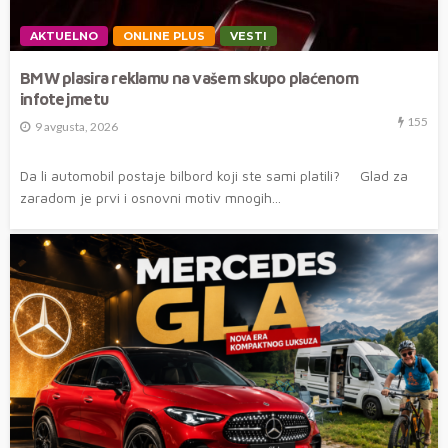
AKTUELNO
ONLINE PLUS
VESTI
BMW plasira reklamu na vašem skupo plaćenom
infotejmetu
155
9 avgusta, 2026
Da li automobil postaje bilbord koji ste sami platili? Glad za
zaradom je prvi i osnovni motiv mnogih...