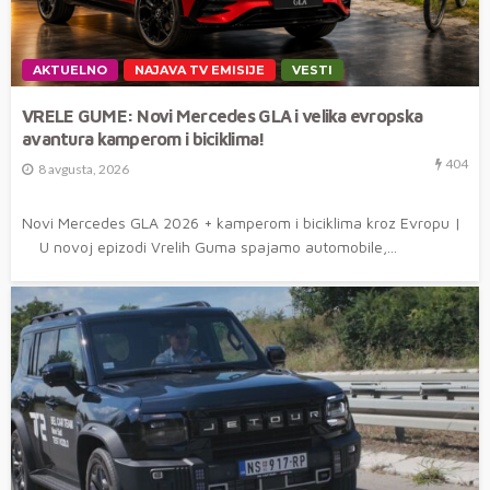
AKTUELNO
NAJAVA TV EMISIJE
VESTI
VRELE GUME: Novi Mercedes GLA i velika evropska
avantura kamperom i biciklima!
404
8 avgusta, 2026
Novi Mercedes GLA 2026 + kamperom i biciklima kroz Evropu |
U novoj epizodi Vrelih Guma spajamo automobile,...