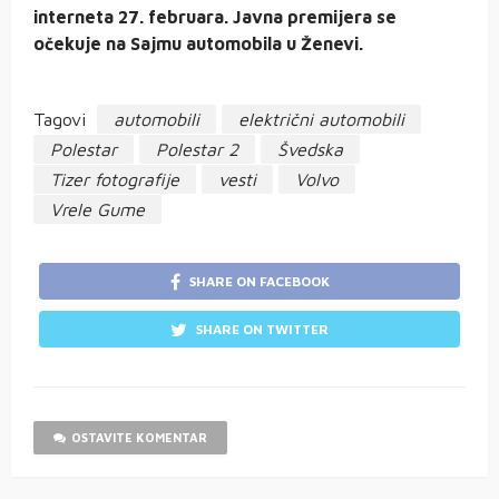
interneta 27. februara. Javna premijera se
očekuje na Sajmu automobila u Ženevi.
Tagovi
automobili
električni automobili
Polestar
Polestar 2
Švedska
Tizer fotografije
vesti
Volvo
Vrele Gume
SHARE ON FACEBOOK
SHARE ON TWITTER
OSTAVITE KOMENTAR