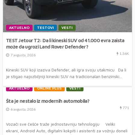
AKTUELNO
TESTOVI
VESTI
TEST Jetour T2: Da li kineski SUV od 41.000 evra zaista
može da ugrozi Land Rover Defender?
1.36K
7 avgusta, 2026
Kineski SUV koji izaziva Defender, ali igra svoju utakmicu Da li
je stigao najozbiljniji kineski SUV na tradicionalan benzinski...
AKTUELNO
ONLINE PLUS
VESTI
Šta je nestalo iz modernih automobila?
771
6 avgusta, 2026
Vozači sve češće traže jednostavniju tehnologiju Veliki
ekrani, Android Auto, digitalni kokpiti i asistenti za vožnju doneli