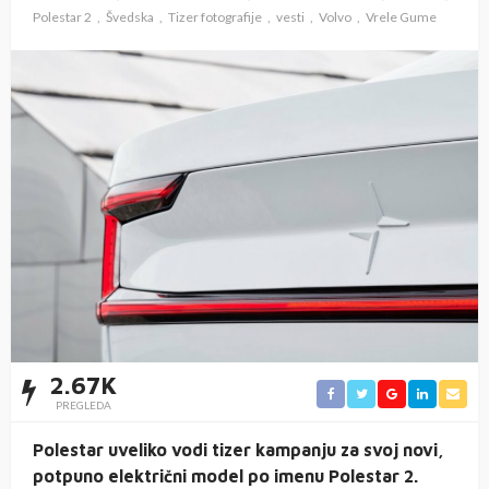
Polestar 2
Švedska
Tizer fotografije
vesti
Volvo
Vrele Gume
2.67K
PREGLEDA
Polestar uveliko vodi tizer kampanju za svoj novi,
potpuno električni model po imenu Polestar 2.