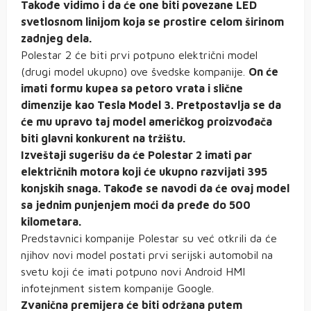
Takođe vidimo i da će one biti povezane LED
svetlosnom linijom koja se prostire celom širinom
zadnjeg dela.
Polestar 2 će biti prvi potpuno električni model
(drugi model ukupno) ove švedske kompanije.
On će
imati formu kupea sa petoro vrata i slične
dimenzije kao Tesla Model 3. Pretpostavlja se da
će mu upravo taj model američkog proizvođača
biti glavni konkurent na tržištu.
Izveštaji sugerišu da će Polestar 2 imati par
električnih motora koji će ukupno razvijati 395
konjskih snaga. Takođe se navodi da će ovaj model
sa jednim punjenjem moći da pređe do 500
kilometara.
Predstavnici kompanije Polestar su već otkrili da će
njihov novi model postati prvi serijski automobil na
svetu koji će imati potpuno novi Android HMI
infotejnment sistem kompanije Google.
Zvanična premijera će biti održana putem