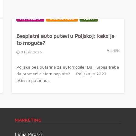
AKTUELNO
ONLINE PLUS
VESTI
Besplatni auto putevi u Poljskoj: kako je
to moguće?
1.42K
31 jula, 2026
Poljska bez putarine za automobile: Da li Srbija treba
da promeni sistem naplate? Poljska je 2023.
ukinula putarinu...
MARKETING
Lidija Piroški: