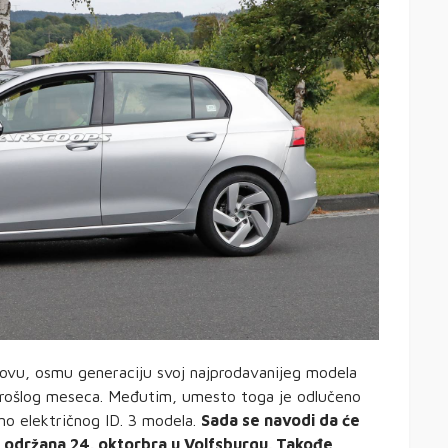
ovu, osmu generaciju svoj najprodavanijeg modela
prošlog meseca. Međutim, umesto toga je odlučeno
no električnog ID. 3 modela.
Sada se navodi da će
i održana 24. oktorbra u Volfsburgu. Takođe,