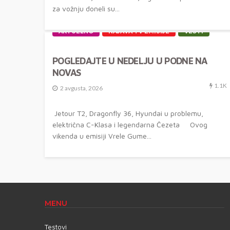
za vožnju doneli su...
AKTUELNO
NAJAVA TV EMISIJE
VESTI
POGLEDAJTE U NEDELJU U PODNE NA
NOVAS
1.1K
2 avgusta, 2026
Jetour T2, Dragonfly 36, Hyundai u problemu,
električna C-Klasa i legendarna Čezeta Ovog
vikenda u emisiji Vrele Gume...
MENU
Testovi