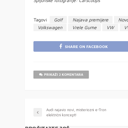
Špijunske fotografije: Carscoops
Tagovi
Golf
Najava premijere
Novo
Volkswagen
Vrele Gume
VW
V
SHARE ON FACEBOOK
PRIKAŽI 2 KOMENTARA
Audi najavio novi, misteriozni e-Tron
električni koncept!