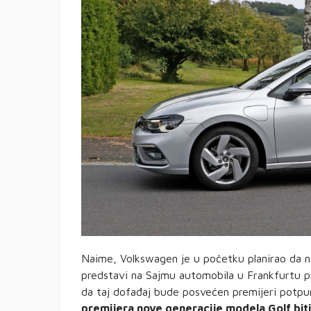
Naime, Volkswagen je u početku planirao da n
predstavi na Sajmu automobila u Frankfurtu 
da taj dofađaj bude posvećen premijeri potpu
premijera nove generacije modela Golf bit