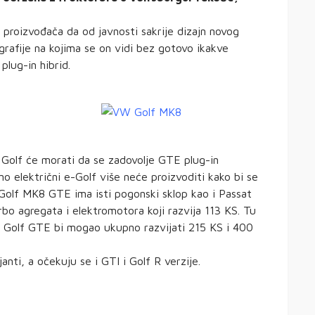
proizvođača da od javnosti sakrije dizajn novog
ografije na kojima se on vidi bez gotovo ikakve
plug-in hibrid.
a Golf će morati da se zadovolje GTE plug-in
no električni e-Golf više neće proizvoditi kako bi se
Golf MK8 GTE ima isti pogonski sklop kao i Passat
rbo agregata i elektromotora koji razvija 113 KS. Tu
i Golf GTE bi mogao ukupno razvijati 215 KS i 400
nti, a očekuju se i GTI i Golf R verzije.