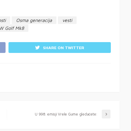
sti
Osma generacija
vesti
W Golf Mk8
SHARE ON TWITTER
U 998. emisji Vrele Gume gledaćete: