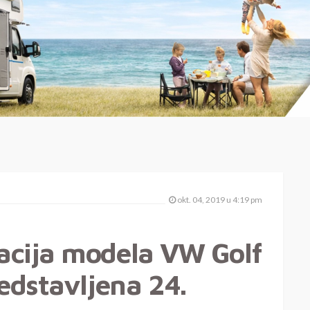
okt. 04, 2019 u 4:19 pm
acija modela VW Golf
edstavljena 24.