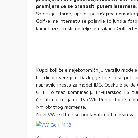
premijera će se prenositi putem interneta.
Sa druge starne, uprkos pokušajima nemačkog 
Golf-a, na internetu se pojavile špijunske fot
kamuflaže. Prošle nedelje je uslikan i Golf GTE 
Kupci koji žele najekonomičniju verziju model
hibrdinom verzijom. Razlog je taj što se potpu
napravilo mesta za model ID.3. Očekuje se da 
GTE. To znači kombinaciju 1.4-litarskog TSI tu
će biti i baterija od 13 kWh. Prema tome, nov
Nm obrtnog momenta.
Novi VW Golf će se prodavati i u karavan varija