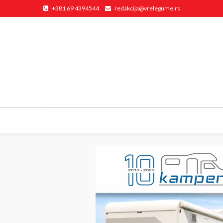
+381 69 4394544
redakcija@vrelegume.rs