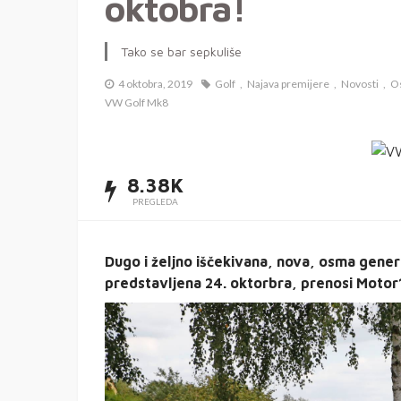
oktobra!
Tako se bar sepkuliše
4 oktobra, 2019
Golf
Najava premijere
Novosti
O
VW Golf Mk8
8.38K
PREGLEDA
Dugo i željno iščekivana, nova, osma gene
predstavljena 24. oktorbra, prenosi Motor