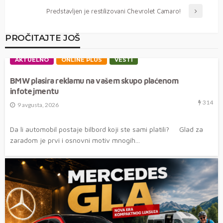
Predstavljen je restilizovani Chevrolet Camaro!
PROČITAJTE JOŠ
AKTUELNO
ONLINE PLUS
VESTI
BMW plasira reklamu na vašem skupo plaćenom
infotejmentu
314
9 avgusta, 2026
Da li automobil postaje bilbord koji ste sami platili? Glad za
zaradom je prvi i osnovni motiv mnogih...