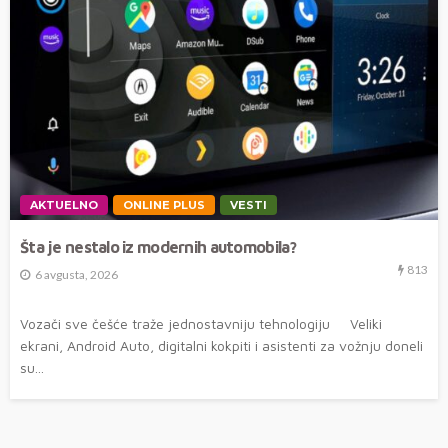
AKTUELNO
ONLINE PLUS
VESTI
Šta je nestalo iz modernih automobila?
813
6 avgusta, 2026
Vozači sve češće traže jednostavniju tehnologiju Veliki
ekrani, Android Auto, digitalni kokpiti i asistenti za vožnju doneli
su...