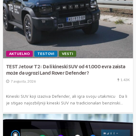
AKTUELNO
TESTOVI
VESTI
TEST Jetour T2: Da li kineski SUV od 41.000 evra zaista
može da ugrozi Land Rover Defender?
1.43K
7 avgusta, 2026
Kineski SUV koji izaziva Defender, ali igra svoju utakmicu Da li
je stigao najozbiljniji kineski SUV na tradicionalan benzinski...