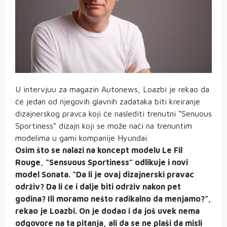
U intervjuu za magazin Autonews, Loazbi je rekao da
će jedan od njegovih glavnih zadataka biti kreiranje
dizajnerskog pravca koji će naslediti trenutni “Senuous
Sportiness” dizajn koji se može naći na trenuntim
modelima u gami kompanije Hyundai.
Osim što se nalazi na koncept modelu Le Fil
Rouge, “Sensuous Sportiness” odlikuje i novi
model Sonata. “Da li je ovaj dizajnerski pravac
održiv? Da li će i dalje biti održiv nakon pet
godina? Ili moramo nešto radikalno da menjamo?”,
rekao je Loazbi. On je dodao i da još uvek nema
odgovore na ta pitanja, ali da se ne plaši da misli