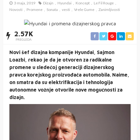
3 maja, 2019
Dizajn
Hyundai
Koncept
Le Fil Rouge
Novosti
Promene
Sonata
vesti
Vrele Gume
Zanimljivosti
2.57K
PREGLEDA
Novi šef dizajna kompanije Hyundai, Sajmon
Loazbi, rekao je da je otvoren za radikalne
promene u sledećoj generaciji dizajnerskog
pravca korejskog proizvođača automobila. Naime,
on smatra da su elektrifikacija i tehnologija
autonomne vožnje otvorile nove mogućnosti za
dizajn.