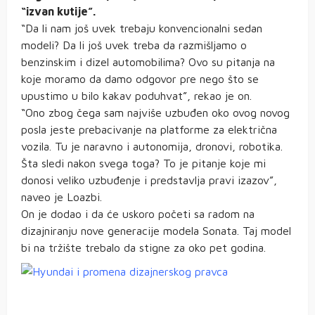
“izvan kutije”.
“Da li nam još uvek trebaju konvencionalni sedan
modeli? Da li još uvek treba da razmišljamo o
benzinskim i dizel automobilima? Ovo su pitanja na
koje moramo da damo odgovor pre nego što se
upustimo u bilo kakav poduhvat”, rekao je on.
“Ono zbog čega sam najviše uzbuđen oko ovog novog
posla jeste prebacivanje na platforme za električna
vozila. Tu je naravno i autonomija, dronovi, robotika.
Šta sledi nakon svega toga? To je pitanje koje mi
donosi veliko uzbuđenje i predstavlja pravi izazov”,
naveo je Loazbi.
On je dodao i da će uskoro početi sa radom na
dizajniranju nove generacije modela Sonata. Taj model
bi na tržište trebalo da stigne za oko pet godina.