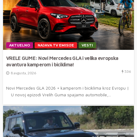
AKTUELNO
NAJAVA TV EMISIJE
VESTI
VRELE GUME: Novi Mercedes GLA i velika evropska
avantura kamperom i biciklima!
536
8 avgusta, 2026
Novi Mercedes GLA 2026 + kamperom i biciklima kroz Evropu |
U novoj epizodi Vrelih Guma spajamo automobile,...