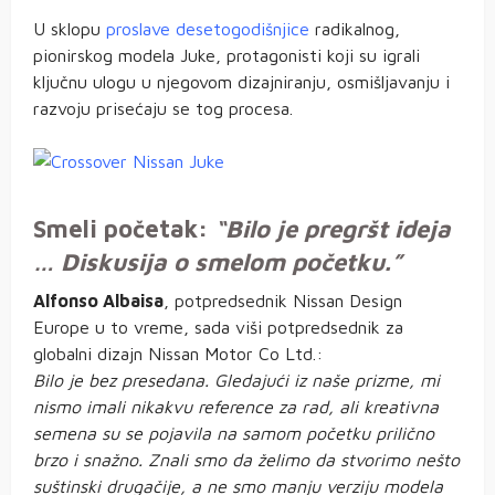
U sklopu
proslave desetogodišnjice
radikalnog,
pionirskog modela Juke, protagonisti koji su igrali
ključnu ulogu u njegovom dizajniranju, osmišljavanju i
razvoju prisećaju se tog procesa.
Smeli početak:
“Bilo je pregršt ideja
… Diskusija o smelom početku.”
Alfonso Albaisa
, potpredsednik Nissan Design
Europe u to vreme, sada viši potpredsednik za
globalni dizajn Nissan Motor Co Ltd.:
Bilo je bez presedana. Gledajući iz naše prizme, mi
nismo imali nikakvu reference za rad, ali kreativna
semena su se pojavila na samom početku prilično
brzo i snažno. Znali smo da želimo da stvorimo nešto
suštinski drugačije, a ne smo manju verziju modela