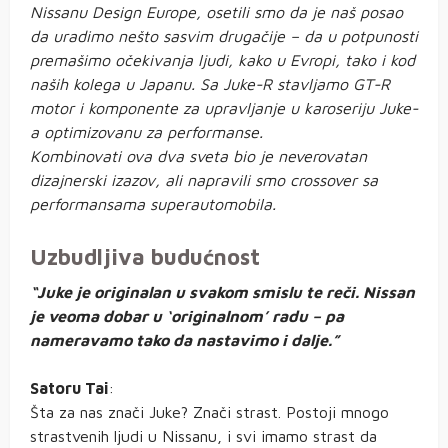
Nissanu Design Europe, osetili smo da je naš posao
da uradimo nešto sasvim drugačije – da u potpunosti
premašimo očekivanja ljudi, kako u Evropi, tako i kod
naših kolega u Japanu. Sa Juke-R stavljamo GT-R
motor i komponente za upravljanje u karoseriju Juke-
a optimizovanu za performanse.
Kombinovati ova dva sveta bio je neverovatan
dizajnerski izazov, ali napravili smo crossover sa
performansama superautomobila.
Uzbudljiva budućnost
“Juke je originalan u svakom smislu te reči. Nissan
je veoma dobar u ‘originalnom’ radu – pa
nameravamo tako da nastavimo i dalje.”
Satoru Tai
:
Šta za nas znači Juke? Znači strast. Postoji mnogo
strastvenih ljudi u Nissanu, i svi imamo strast da