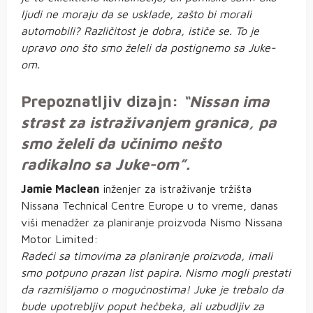
ljudi ne moraju da se usklade, zašto bi morali
automobili? Različitost je dobra, ističe se. To je
upravo ono što smo želeli da postignemo sa Juke-
om.
Prepoznatljiv dizajn:
“Nissan ima
strast za istraživanjem granica, pa
smo želeli da učinimo nešto
radikalno sa Juke-om”.
Jamie Maclean
inženjer za istraživanje tržišta
Nissana Technical Centre Europe u to vreme, danas
viši menadžer za planiranje proizvoda Nismo Nissana
Motor Limited:
Radeći sa timovima za planiranje proizvoda, imali
smo potpuno prazan list papira. Nismo mogli prestati
da razmišljamo o mogućnostima! Juke je trebalo da
bude upotrebljiv poput hečbeka, ali uzbudljiv za