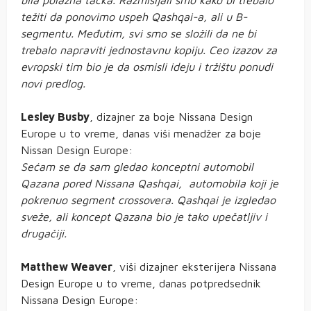
bila polazna tačka. Razmišljali smo kako bi trebalo
težiti da ponovimo uspeh Qashqai-a, ali u B-
segmentu. Međutim, svi smo se složili da ne bi
trebalo napraviti jednostavnu kopiju. Ceo izazov za
evropski tim bio je da osmisli ideju i tržištu ponudi
novi predlog.
Lesley Busby
, dizajner za boje Nissana Design
Europe u to vreme, danas viši menadžer za boje
Nissan Design Europe:
Sećam se da sam gledao konceptni automobil
Qazana pored Nissana Qashqai, automobila koji je
pokrenuo segment crossovera. Qashqai je izgledao
sveže, ali koncept Qazana bio je tako upečatljiv i
drugačiji.
Matthew Weaver
, viši dizajner eksterijera Nissana
Design Europe u to vreme, danas potpredsednik
Nissana Design Europe: