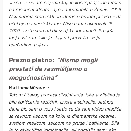
Jasno se sećam prijema koji je koncept Qazana imao
na međunarodnom sajmu automobila u Ženevi 2009.
Novinarima smo rekli da idemo u novom pravcu – da
očekujemo neočekivano. Nisu nam poverovali. Te
2010.
svetu smo otkrili serijski automobil. Pregršt
ideja. Nissan Juke je stigao i potvrdio svoju
upečatljivu pojavu.
Prazno platno:
“Nismo mogli
prestati da razmišljamo o
mogućnostima”
Matthew Weaver
:
Tokom čitavog procesa dizajniranja Juke-a ključno je
bilo korišćenje različitih izvora inspiracije. Jednog
dana bio sam u vozu i setio se da sam video mladića
sa ravnom kapom na kojoj je dijamantska lobanja,
svetlom majicom, sakoom na pruge i patikama. Bila
je to eklektična kombinacija, ali pomislio sam: ako