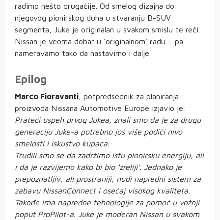
radimo nešto drugačije. Od smelog dizajna do
njegovog pionirskog duha u stvaranju B-SUV
segmenta, Juke je originalan u svakom smislu te reči.
Nissan je veoma dobar u ‘originalnom’ radu – pa
nameravamo tako da nastavimo i dalje.
Epilog
Marco Fioravanti
, potpredsednik za planiranja
proizvoda Nissana Automotive Europe izjavio je:
Prateći uspeh prvog Jukea, znali smo da je za drugu
generaciju Juke-a potrebno još više podići nivo
smelosti i iskustvo kupaca.
Trudili smo se da zadržimo istu pionirsku energiju, ali
i da je razvijemo kako bi bio ‘zreliji’. Jednako je
prepoznatljiv, ali prostraniji, nudi napredni sistem za
zabavu NissanConnect i osećaj visokog kvaliteta.
Takođe ima napredne tehnologije za pomoć u vožnji
poput ProPilot-a. Juke je moderan Nissan u svakom