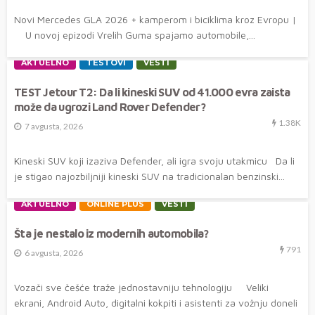
Novi Mercedes GLA 2026 + kamperom i biciklima kroz Evropu |
U novoj epizodi Vrelih Guma spajamo automobile,...
AKTUELNO
TESTOVI
VESTI
TEST Jetour T2: Da li kineski SUV od 41.000 evra zaista
može da ugrozi Land Rover Defender?
1.38K
7 avgusta, 2026
Kineski SUV koji izaziva Defender, ali igra svoju utakmicu Da li
je stigao najozbiljniji kineski SUV na tradicionalan benzinski...
AKTUELNO
ONLINE PLUS
VESTI
Šta je nestalo iz modernih automobila?
791
6 avgusta, 2026
Vozači sve češće traže jednostavniju tehnologiju Veliki
ekrani, Android Auto, digitalni kokpiti i asistenti za vožnju doneli