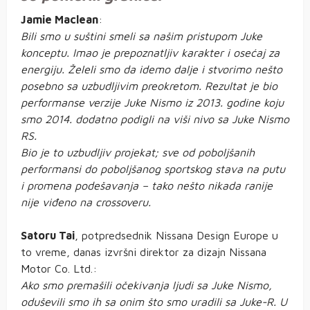
Jamie Maclean
:
Bili smo u suštini smeli sa našim pristupom Juke
konceptu. Imao je prepoznatljiv karakter i osećaj za
energiju. Želeli smo da idemo dalje i stvorimo nešto
posebno sa uzbudljivim preokretom. Rezultat je bio
performanse verzije Juke Nismo iz 2013. godine koju
smo 2014. dodatno podigli na viši nivo sa Juke Nismo
RS.
Bio je to uzbudljiv projekat; sve od poboljšanih
performansi do poboljšanog sportskog stava na putu
i promena podešavanja – tako nešto nikada ranije
nije viđeno na crossoveru.
Satoru Tai
, potpredsednik Nissana Design Europe u
to vreme, danas izvršni direktor za dizajn Nissana
Motor Co. Ltd.:
Ako smo premašili očekivanja ljudi sa Juke Nismo,
oduševili smo ih sa onim što smo uradili sa Juke-R. U