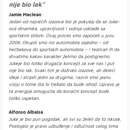
nije bio lak”
Jamie Maclean
:
Jedan od najvećih izazova bio je pokušaj da se Juke-
ova dinamika, upravljivost i vožnja usklade sa
sportskim stilom. Ovaj proces smo započeli u junu
2006. Okupili smo niz automobila zajedno – od
hečbekova do sportskih automobila – i testirali ih da
shvatimo kakav karakter želimo da postignemo.
Jukeje bio toliko drugačiji koncept za sve nas i put
nije bio lak. Svaki tim je doživeo izazove, ali deleći
ideje i strasti jedni sa drugima, razvili smo jasnu
viziju o tome šta bi trebalo da bude ishod. Upravo je
ta energija omogućila da konačni koncept bude
toliko uspešan.
Alfonso Albaisa
:
Juke je bio pun pogodak, ali svi su želeli da to iskuse.
Postojalo je pravo uzbuđenje i odlučnost celog tima