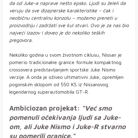
da od Juke-a naprave nešto epsko. Ljudi su želeli da
veruju da sve dizajnerske karakteristike – čak i
neobičnu centralnu konzolu – možemo preneti u
proizvodnju i zadržati sve kul stvari. Ovo je za nas bio
najveći izazov i doveo je do nekoliko teških
pregovora.
Nekoliko godina u svom životnom ciklusu, Nissan je
pomerio tradicionalne granice formule kompaktnog
crossovera predstavljanjem sportske Juke Nismo
verzije. A onda je oživeo ultimativni Juke, opremljen
pogonskim sklopom od 550 KS iz Nissanovog
legendarnog superautomobila GT-R.
Ambiciozan projekat:
“Već smo
pomenuli očekivanja ljudi sa Juke-
om, ali Juke Nismo i Juke-R stvarno
su pomerili granice.“