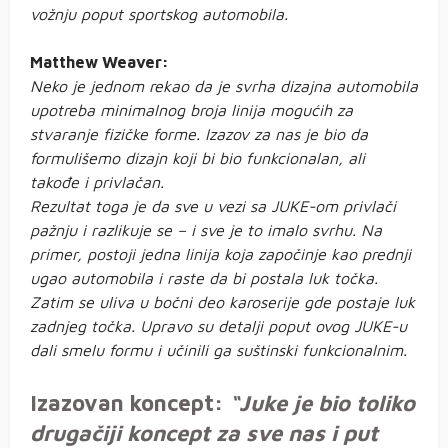
vožnju poput sportskog automobila.
Matthew Weaver:
Neko je jednom rekao da je svrha dizajna automobila
upotreba minimalnog broja linija mogućih za
stvaranje fizičke forme. Izazov za nas je bio da
formulišemo dizajn koji bi bio funkcionalan, ali
takođe i privlačan.
Rezultat toga je da sve u vezi sa JUKE-om privlači
pažnju i razlikuje se – i sve je to imalo svrhu.
Na
primer, postoji jedna linija koja započinje kao prednji
ugao automobila i raste da bi postala luk točka.
Zatim se uliva u bočni deo karoserije gde postaje luk
zadnjeg točka.
Upravo su detalji poput ovog JUKE-u
dali smelu formu i učinili ga suštinski funkcionalnim.
Izazovan koncept:
“Juke je bio toliko
drugačiji koncept za sve nas i put