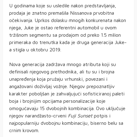
U godinama koje su usledile nakon predstavljanja,
prodaja je znatno premašila Nissanova prvobitna
očekivanja. Uprkos dolasku mnogih konkurenata nakon
njega, Juke je ostao referentni automobil u ovom
tržišnom segmentu sa prodajom od preko 1.5 milion
primeraka do trenutka kada je druga generacija Juke-
a stigla u oktobru 2019.
Nova generacija zadržava mnogo atributa koji su
definisali njegovog prethodnika, ali tu su i brojna
unapređenja koja pružaju vrhunski, povezani i
angažovani doživljaj vožnje. Njegov prepoznatljiv
karakter poboljšan je zahvaljujući sofisticiranoj paleti
boja i brojnijim opcijama personalizacije koje
omogućavaju 15 dvobojnih kombinacija. Ovo uključuje
njegov narandžasto-crveni
Fuji Sunset
potpis i
najpopularniju dvobojnu kombinaciju, biserno belu sa
crnim krovom.