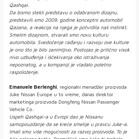
Qashqai.
Da bismo stekli predstavu o odabranom dizajnu,
predstavili smo 2009. godine konceptni automobil
Qazana, a reakcija na njega je potvrdila naš instinkt.
Smelim dizajnom, stvarali smo novu kulturu
automobila. Svedočenje rađanju i razvoju ove kulture
je ono što je bilo zanimljivo. Postojao je prilično visok
nivo uzbuđenja i iščekivanja oko istraživanja
nepoznatog, a u kompaniji je vladalo poletno
raspoloženje.
Emanuele Berlenghi
, regionalni menadžer proizvoda
Juke Nissan Europe u to vreme, danas direktor
marketinga proizvoda Dongfeng Nissan Passenger
Vehicle Co.:
Uspeh Qashqai-a u Evropi dao je Nissanu
samopouzdanje da se kreće smelije u pravcu Juke-a.
Imali smo više mogućnosti za razvoj proizvoda. To je