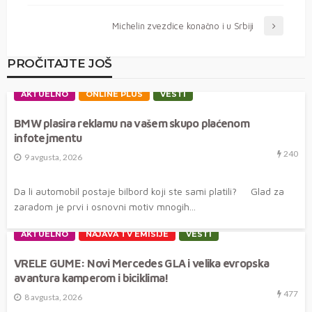
Michelin zvezdice konačno i u Srbiji
PROČITAJTE JOŠ
AKTUELNO
ONLINE PLUS
VESTI
BMW plasira reklamu na vašem skupo plaćenom
infotejmentu
240
9 avgusta, 2026
Da li automobil postaje bilbord koji ste sami platili? Glad za
zaradom je prvi i osnovni motiv mnogih...
AKTUELNO
NAJAVA TV EMISIJE
VESTI
VRELE GUME: Novi Mercedes GLA i velika evropska
avantura kamperom i biciklima!
477
8 avgusta, 2026