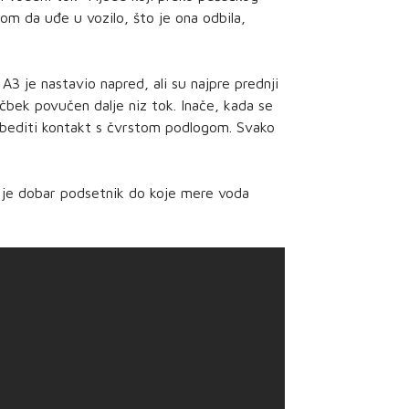
m da uđe u vozilo, što je ona odbila,
3 je nastavio napred, ali su najpre prednji
hečbek povučen dalje niz tok. Inače, kada se
ezbediti kontakt s čvrstom podlogom. Svako
o je dobar podsetnik do koje mere voda