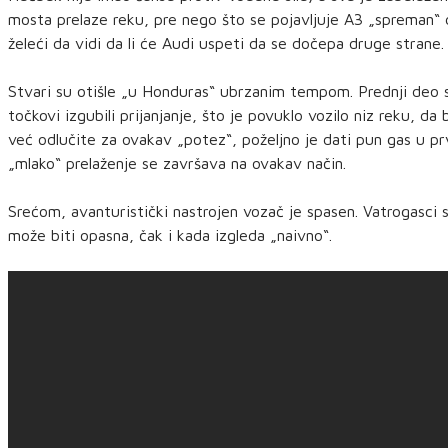
mosta prelaze reku, pre nego što se pojavljuje A3 „spreman“ 
želeći da vidi da li će Audi uspeti da se dočepa druge strane.
Stvari su otišle „u Honduras“ ubrzanim tempom. Prednji deo se
točkovi izgubili prijanjanje, što je povuklo vozilo niz reku, d
već odlučite za ovakav „potez“, poželjno je dati pun gas u p
„mlako“ prelaženje se završava na ovakav način.
Srećom, avanturistički nastrojen vozač je spasen. Vatrogasci
može biti opasna, čak i kada izgleda „naivno“.