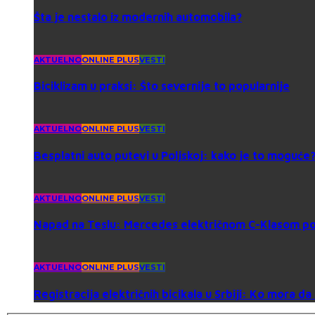
Šta je nestalo iz modernih automobila?
AKTUELNO
ONLINE PLUS
VESTI
Biciklizam u praksi: Što severnije to popularnije
AKTUELNO
ONLINE PLUS
VESTI
Besplatni auto putevi u Poljskoj: kako je to moguće
AKTUELNO
ONLINE PLUS
VESTI
Napad na Teslu: Mercedes električnom C-Klasom po
AKTUELNO
ONLINE PLUS
VESTI
Registracija električnih bicikala u Srbiji: Ko mora d