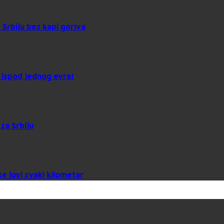
Srbiju bez kapi goriva
 ispod jednog evra!
za Srbiju
se lovi svaki kilometar