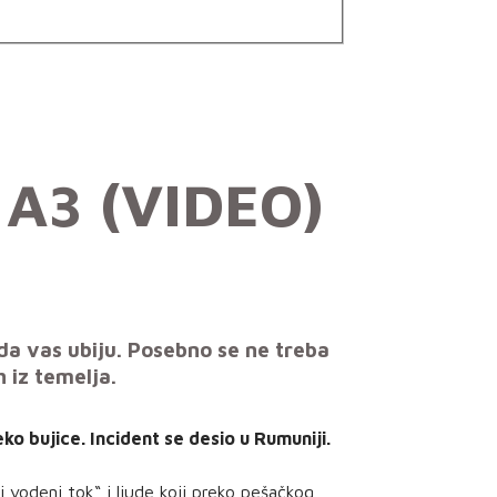
 A3 (VIDEO)
 da vas ubiju. Posebno se ne treba
 iz temelja.
ko bujice. Incident se desio u Rumuniji.
vodeni tok“ i ljude koji preko pešačkog