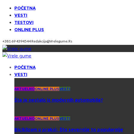
POČETNA
VESTI
TESTOVI
ONLINE PLUS
+381 69 4394544
Redakcija@vrelegume.rs
POČETNA
VESTI
AKTUELNO
ONLINE PLUS
VESTI
Šta je nestalo iz modernih automobila?
AKTUELNO
ONLINE PLUS
VESTI
Biciklizam u praksi: Što severnije to popularnije