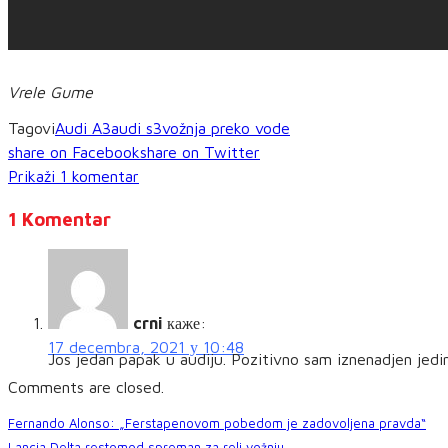
Vrele Gume
Tagovi
Audi A3
audi s3
vožnja preko vode
share on Facebook
share on Twitter
Prikaži 1 komentar
1 Komentar
crni
каже:
17 decembra, 2021 у 10:48
Jos jedan papak u audiju. Pozitivno sam iznenadjen jedin
Comments are closed.
Fernando Alonso: „Ferstapenovom pobedom je zadovoljena pravda“
Lancia Delta restomod spreman za reli vožnju