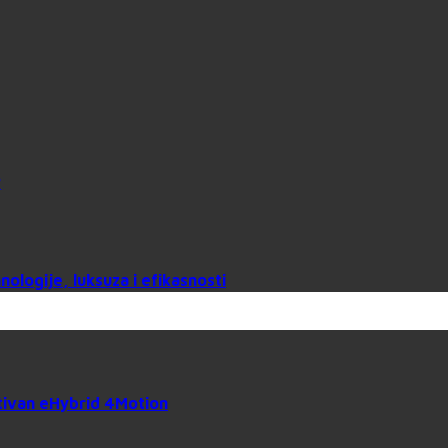
?
logije, luksuza i efikasnosti
tivan eHybrid 4Motion