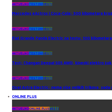
AKTUELNO
TESTOVI
VESTI
Mercedes eActros i Coca-Cola: 300 kilometara kroz 
AKTUELNO
TESTOVI
VESTI
Fiat Grande Panda Electric na testu: 100 kilometara
AKTUELNO
TESTOVI
VESTI
Test: Changan Deepal S05 AWD, kineski elektro šok 
AKTUELNO
TESTOVI
VESTI
Opel Astra Electric: nema više velikih trikova, sada 
ONLINE PLUS
AKTUELNO
ONLINE PLUS
VESTI