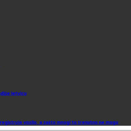
?
diže letvicu
a registruje vozilo, a zašto mnogi to trenutno ne mogu