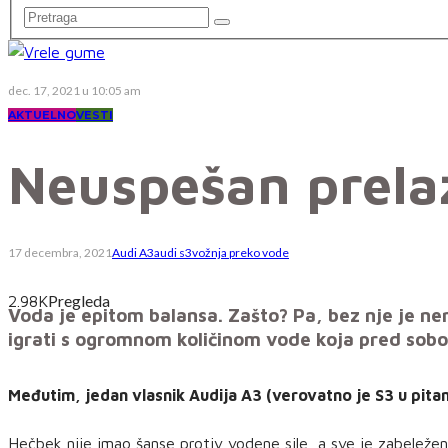
dec. 17, 2021 u 10:05 am
AKTUELNO
VESTI
Neuspešan prela
17 decembra, 2021
Audi A3
audi s3
vožnja preko vode
Pregleda
2.98K
Voda je epitom balansa. Zašto? Pa, bez nje je nem
igrati s ogromnom količinom vode koja pred sobom 
Međutim, jedan vlasnik Audija A3 (verovatno je S3 u pitanj
Hečbek nije imao šanse protiv vodene sile, a sve je zabeleže