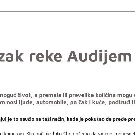
zak reke Audijem
oguć život, a premala ili prevelika količina mogu
nosi ljude, automobile, pa čak i kuće, podižući ih
u) je to naučio na teži način, kada je pokušao da pređe pre
no kamerom. Klip počinje tako što možemo da vidimo „pobesneli 