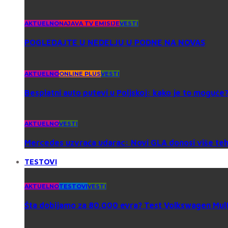
AKTUELNO
NAJAVA TV EMISIJE
VESTI
POGLEDAJTE U NEDELJU U PODNE NA NOVAS
AKTUELNO
ONLINE PLUS
VESTI
Besplatni auto putevi u Poljskoj: kako je to moguće
AKTUELNO
VESTI
Mercedes uzvraća udarac: Novi GLA donosi više tehno
TESTOVI
AKTUELNO
TESTOVI
VESTI
Šta dobijamo za 80.000 evra? Test Volkswagen Mul