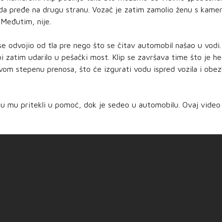
da pređe na drugu stranu. Vozač je zatim zamolio ženu s kamero
 Međutim, nije.
 odvojio od tla pre nego što se čitav automobil našao u vodi. A
a bi zatim udarilo u pešački most. Klip se završava time što je 
rvom stepenu prenosa, što će izgurati vodu ispred vozila i ob
 su mu pritekli u pomoć, dok je sedeo u automobilu. Ovaj vide