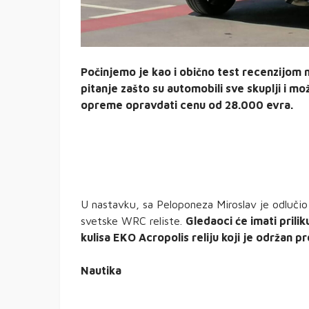
Počinjemo je kao i obično test recenzijom 
pitanje zašto su automobili sve skuplji i m
opreme opravdati cenu od 28.000 evra.
U nastavku, sa Peloponeza Miroslav je odlučio
svetske WRC reliste.
Gledaoci će imati prilik
kulisa EKO Acropolis reliju koji je održan p
Nautika