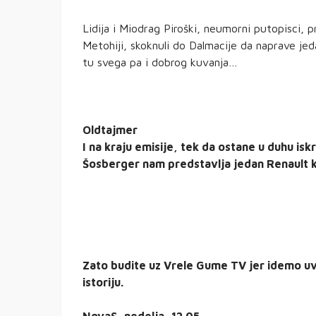
Lidija i Miodrag Piroški, neumorni putopisci, 
Metohiji, skoknuli do Dalmacije da naprave jed
tu svega pa i dobrog kuvanja…
Oldtajmer
I na kraju emisije, tek da ostane u duhu is
Šosberger nam predstavlja jedan Renault ko
Zato budite uz Vrele Gume TV jer idemo uv
istoriju.
NovaS, nedelja, 12.05