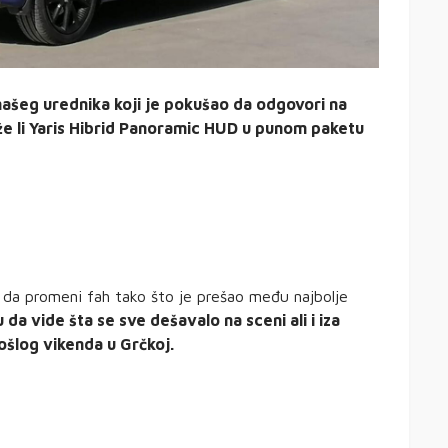
našeg urednika koji je pokušao da odgovori na
ože li Yaris Hibrid Panoramic HUD u punom paketu
 da promeni fah tako što je prešao među najbolje
u da vide šta se sve dešavalo na sceni ali i iza
rošlog vikenda u Grčkoj.