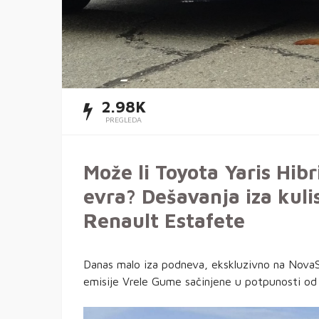
2.98K
PREGLEDA
Može li Toyota Yaris Hib
evra? Dešavanja iza kulis
Renault Estafete
Danas malo iza podneva, ekskluzivno na NovaS
emisije Vrele Gume sačinjene u potpunosti od 