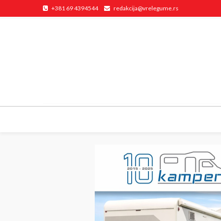
+381 69 4394544
redakcija@vrelegume.rs