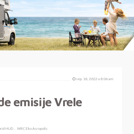
sep. 18, 2022 u 8:06 am
de emisije Vrele
brid HUD
WRC Eko Acropolis