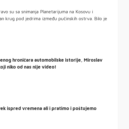
pravo su sa snimanja Planetarijuma na Kosovu i
an krug pod jedrima između pučinskih ostrva. Bilo je
krenog hroničara automobilske istorije, Miroslav
ji niko od nas nije video!
ek ispred vremena ali i pratimo i poštujemo