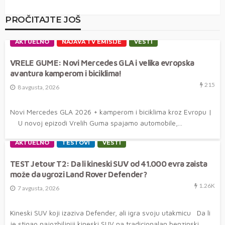
PROČITAJTE JOŠ
AKTUELNO
NAJAVA TV EMISIJE
VESTI
VRELE GUME: Novi Mercedes GLA i velika evropska
avantura kamperom i biciklima!
215
8 avgusta, 2026
Novi Mercedes GLA 2026 + kamperom i biciklima kroz Evropu |
U novoj epizodi Vrelih Guma spajamo automobile,...
AKTUELNO
TESTOVI
VESTI
TEST Jetour T2: Da li kineski SUV od 41.000 evra zaista
može da ugrozi Land Rover Defender?
1.26K
7 avgusta, 2026
Kineski SUV koji izaziva Defender, ali igra svoju utakmicu Da li
je stigao najozbiljniji kineski SUV na tradicionalan benzinski...