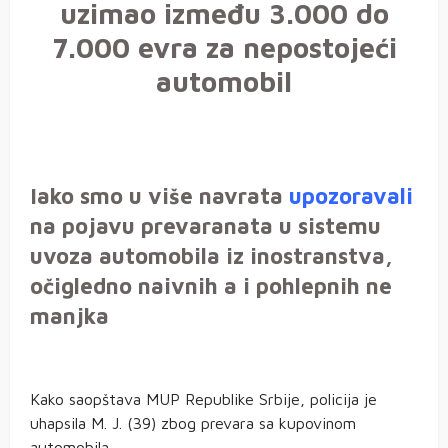
uzimao između 3.000 do
7.000 evra za nepostojeći
automobil
Iako smo u više navrata
upozoravali
na pojavu prevaranata u sistemu
uvoza automobila iz inostranstva,
očigledno naivnih a i pohlepnih ne
manjka
Kako saopštava MUP Republike Srbije, policija je
uhapsila M. J. (39) zbog prevara sa kupovinom
automobila.