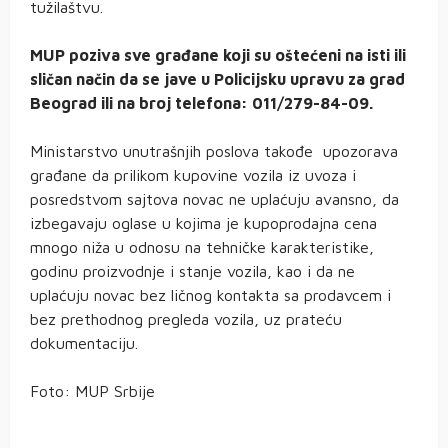
tužilaštvu.
MUP poziva sve građane koji su oštećeni na isti ili
sličan način da se jave u Policijsku upravu za grad
Beograd ili na broj telefona: 011/279-84-09.
Ministarstvo unutrašnjih poslova takođe upozorava
građane da prilikom kupovine vozila iz uvoza i
posredstvom sajtova novac ne uplaćuju avansno, da
izbegavaju oglase u kojima je kupoprodajna cena
mnogo niža u odnosu na tehničke karakteristike,
godinu proizvodnje i stanje vozila, kao i da ne
uplaćuju novac bez ličnog kontakta sa prodavcem i
bez prethodnog pregleda vozila, uz prateću
dokumentaciju.
Foto: MUP Srbije