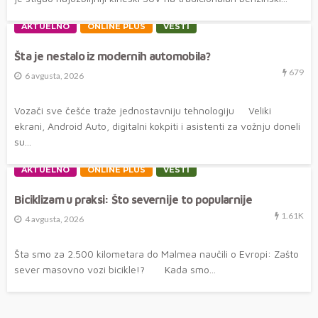
AKTUELNO
ONLINE PLUS
VESTI
Šta je nestalo iz modernih automobila?
679
6 avgusta, 2026
Vozači sve češće traže jednostavniju tehnologiju Veliki
ekrani, Android Auto, digitalni kokpiti i asistenti za vožnju doneli
su...
AKTUELNO
ONLINE PLUS
VESTI
Biciklizam u praksi: Što severnije to popularnije
1.61K
4 avgusta, 2026
Šta smo za 2.500 kilometara do Malmea naučili o Evropi: Zašto
sever masovno vozi bicikle!? Kada smo...