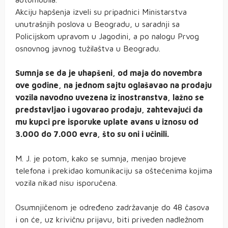
Akciju hapšenja izveli su pripadnici Ministarstva
unutrašnjih poslova u Beogradu, u saradnji sa
Policijskom upravom u Jagodini, a po nalogu Prvog
osnovnog javnog tužilaštva u Beogradu.
Sumnja se da je uhapšeni, od maja do novembra
ove godine, na jednom sajtu oglašavao na prodaju
vozila navodno uvezena iz inostranstva, lažno se
predstavljao i ugovarao prodaju, zahtevajući da
mu kupci pre isporuke uplate avans u iznosu od
3.000 do 7.000 evra, što su oni i učinili.
M. J. je potom, kako se sumnja, menjao brojeve
telefona i prekidao komunikaciju sa oštećenima kojima
vozila nikad nisu isporučena.
Osumnjičenom je određeno zadržavanje do 48 časova
i on će, uz krivičnu prijavu, biti priveden nadležnom