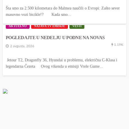
Šta smo za 2.500 kilometara do Malmea naučili o Evropi: Zašto sever
masovno vozi bicikle!? Kada smo...
AKTUELNO
NAJAVA TV EMISIJE
VESTI
POGLEDAJTE U NEDELJU U PODNE NA NOVAS
1.19K
2 avgusta, 2026
Jetour T2, Dragonfly 36, Hyundai u problemu, električna C-Klasa i
legendarna Čezeta Ovog vikenda u emisiji Vrele Gume...