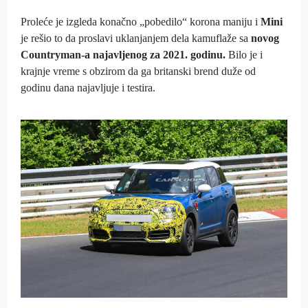
Proleće je izgleda konačno „pobedilo“ korona maniju i
Mini
je rešio to da proslavi uklanjanjem dela kamuflaže sa
novog
Countryman-a najavljenog za 2021. godinu.
Bilo je i
krajnje vreme s obzirom da ga britanski brend duže od
godinu dana najavljuje i testira.