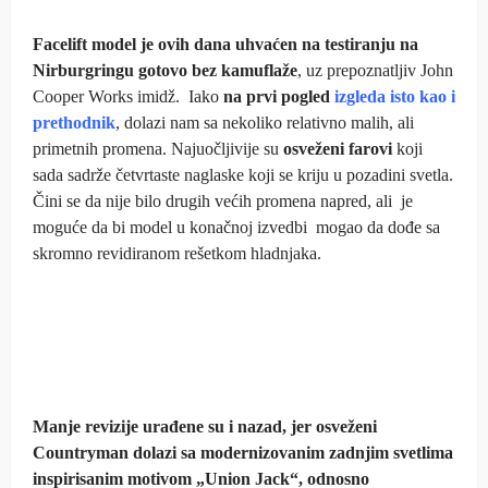
Facelift model je ovih dana uhvaćen na testiranju na
Nirburgringu gotovo bez kamuflaže
, uz prepoznatljiv John
Cooper Works imidž. Iako
na prvi pogled
izgleda isto kao i
prethodnik
, dolazi nam sa nekoliko relativno malih, ali
primetnih promena. Najuočljivije su
osveženi farovi
koji
sada sadrže četvrtaste naglaske koji se kriju u pozadini svetla.
Čini se da nije bilo drugih većih promena napred, ali je
moguće da bi model u konačnoj izvedbi mogao da dođe sa
skromno revidiranom rešetkom hladnjaka.
Manje revizije urađene su i nazad, jer osveženi
Countryman dolazi sa modernizovanim zadnjim svetlima
inspirisanim motivom „Union Jack“, odnosno