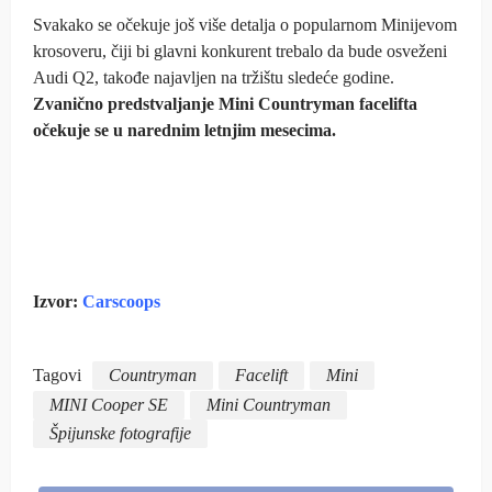
Svakako se očekuje još više detalja o popularnom Minijevom
krosoveru, čiji bi glavni konkurent trebalo da bude osveženi
Audi Q2, takođe najavljen na tržištu sledeće godine.
Zvanično predstvaljanje Mini Countryman facelifta
očekuje se u narednim letnjim mesecima.
Izvor:
Carscoops
Tagovi
Countryman
Facelift
Mini
MINI Cooper SE
Mini Countryman
Špijunske fotografije