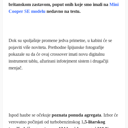
britanskom zastavom, poput onih koje smo imali na
Mini
Cooper SE modelu
nedavno na testu.
Dok su spoljašnje promene jedva primetne, u kabini će se
pojaviti više noviteta. Prethodne špijunske fotografije
pokazale su da će ovaj crossover imati novu digitalnu
instrument tablu, ažurirani infotejment sistem i drugačiji
menjač.
Ispod haube se očekuje
poznata ponuda agregata
. Izbor će
verovatno počinjati od turbobenzinskog 1
,5-litarskog