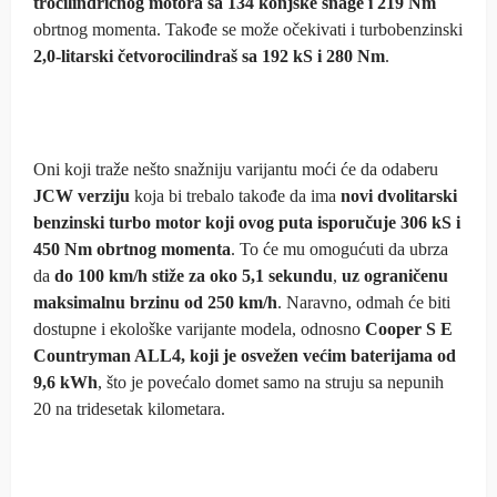
trocilindričnog motora sa 134 konjske snage i 219 Nm
obrtnog momenta. Takođe se može očekivati i turbobenzinski
2,0-litarski četvorocilindraš sa 192 kS i 280 Nm
.
Oni koji traže nešto snažniju varijantu moći će da odaberu
JCW verziju
koja bi trebalo takođe da ima
novi dvolitarski
benzinski turbo motor koji ovog puta isporučuje 306 kS i
450 Nm obrtnog momenta
. To će mu omogućuti da ubrza
da
do 100 km/h stiže za oko 5,1 sekundu
,
uz ograničenu
maksimalnu brzinu od 250 km/h
. Naravno, odmah će biti
dostupne i ekološke varijante modela, odnosno
Cooper S E
Countryman ALL4, koji je osvežen većim baterijama od
9,6 kWh
, što je povećalo domet samo na struju sa nepunih
20 na tridesetak kilometara.