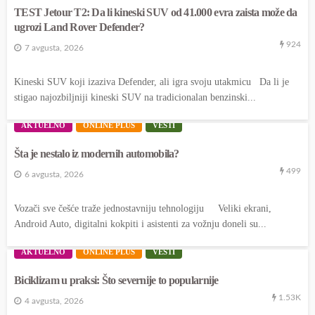
TEST Jetour T2: Da li kineski SUV od 41.000 evra zaista može da
ugrozi Land Rover Defender?
924
7 avgusta, 2026
Kineski SUV koji izaziva Defender, ali igra svoju utakmicu Da li je
stigao najozbiljniji kineski SUV na tradicionalan benzinski...
AKTUELNO
ONLINE PLUS
VESTI
Šta je nestalo iz modernih automobila?
499
6 avgusta, 2026
Vozači sve češće traže jednostavniju tehnologiju Veliki ekrani,
Android Auto, digitalni kokpiti i asistenti za vožnju doneli su...
AKTUELNO
ONLINE PLUS
VESTI
Biciklizam u praksi: Što severnije to popularnije
1.53K
4 avgusta, 2026