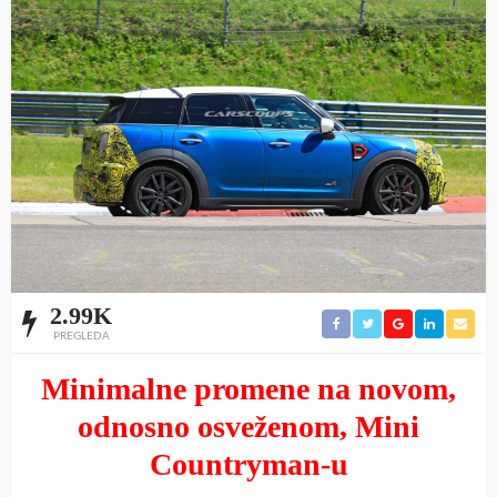
2.99K
PREGLEDA
Minimalne promene na novom,
odnosno osveženom, Mini
Countryman-u