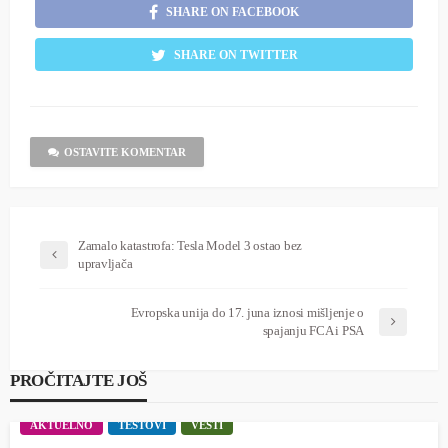
SHARE ON FACEBOOK
SHARE ON TWITTER
OSTAVITE KOMENTAR
Zamalo katastrofa: Tesla Model 3 ostao bez
upravljača
Evropska unija do 17. juna iznosi mišljenje o
spajanju FCA i PSA
PROČITAJTE JOŠ
AKTUELNO
TESTOVI
VESTI