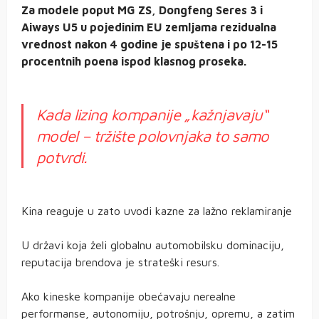
Za modele poput MG ZS, Dongfeng Seres 3 i
Aiways U5 u pojedinim EU zemljama rezidualna
vrednost nakon 4 godine je spuštena i po 12-15
procentnih poena ispod klasnog proseka.
Kada lizing kompanije „kažnjavaju“
model – tržište polovnjaka to samo
potvrdi.
Kina reaguje u zato uvodi kazne za lažno reklamiranje
U državi koja želi globalnu automobilsku dominaciju,
reputacija brendova je strateški resurs.
Ako kineske kompanije obećavaju nerealne
performanse, autonomiju, potrošnju, opremu, a zatim