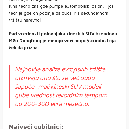
Kina tačno zna gde pumpa automobilski balon, i još
tačnije gde on počinje da puca. Na sekundarnom
tržištu naravno!
Pad vrednosti polovnjaka kineskih SUV brendova
MG i Dongfeng je mnogo veći nego što industrija
želi da prizna.
Najnovije analize evropskih tržišta
otkrivaju ono što se već dugo
šapuće: mali kineski SUV modeli
gube vrednost rekordnim tempom
od 200-300 evra mesečno.
Najveći gubitnici: