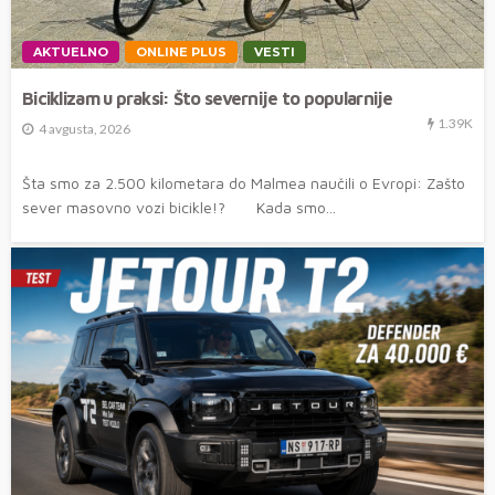
AKTUELNO
ONLINE PLUS
VESTI
Biciklizam u praksi: Što severnije to popularnije
1.39K
4 avgusta, 2026
Šta smo za 2.500 kilometara do Malmea naučili o Evropi: Zašto
sever masovno vozi bicikle!? Kada smo...