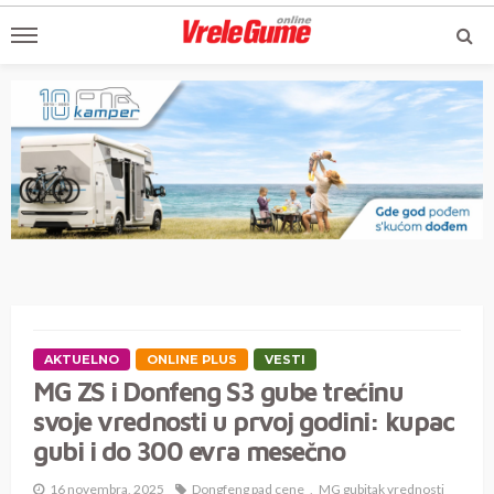
AKTUELNO
ONLINE PLUS
VESTI
MG ZS i Donfeng S3 gube trećinu
svoje vrednosti u prvoj godini: kupac
gubi i do 300 evra mesečno
16 novembra, 2025
Dongfeng pad cene
MG gubitak vrednosti