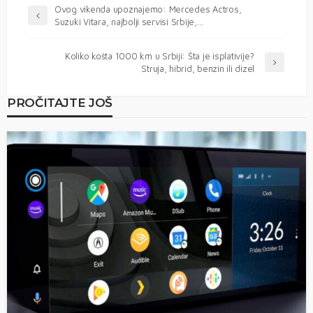
Ovog vikenda upoznajemo: Mercedes Actros,
Suzuki Vitara, najbolji servisi Srbije,…
Koliko košta 1000 km u Srbiji: Šta je isplativije?
Struja, hibrid, benzin ili dizel
PROČITAJTE JOŠ