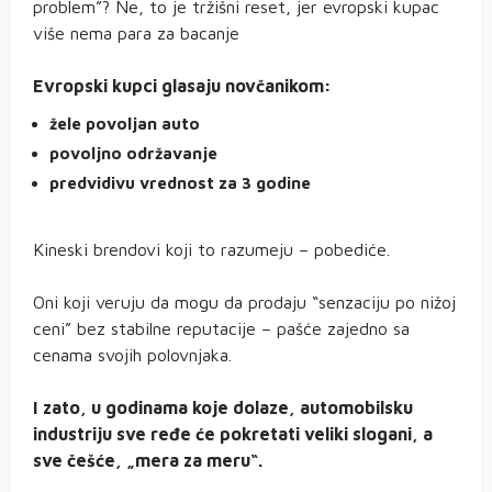
problem”? Ne, to je tržišni reset, jer evropski kupac
više nema para za bacanje
Evropski kupci glasaju novčanikom:
žele povoljan auto
povoljno održavanje
predvidivu vrednost za 3 godine
Kineski brendovi koji to razumeju – pobediće.
Oni koji veruju da mogu da prodaju “senzaciju po nižoj
ceni” bez stabilne reputacije – pašće zajedno sa
cenama svojih polovnjaka.
I zato, u godinama koje dolaze, automobilsku
industriju sve ređe će pokretati veliki slogani, a
sve češće, „mera za meru“.