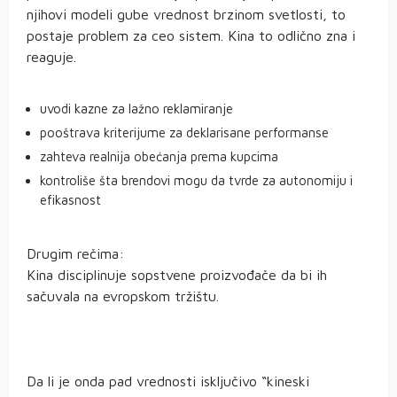
njihovi modeli gube vrednost brzinom svetlosti, to
postaje problem za ceo sistem. Kina to odlično zna i
reaguje.
uvodi kazne za lažno reklamiranje
pooštrava kriterijume za deklarisane performanse
zahteva realnija obećanja prema kupcima
kontroliše šta brendovi mogu da tvrde za autonomiju i
efikasnost
Drugim rečima:
Kina disciplinuje sopstvene proizvođače da bi ih
sačuvala na evropskom tržištu.
Da li je onda pad vrednosti isključivo “kineski