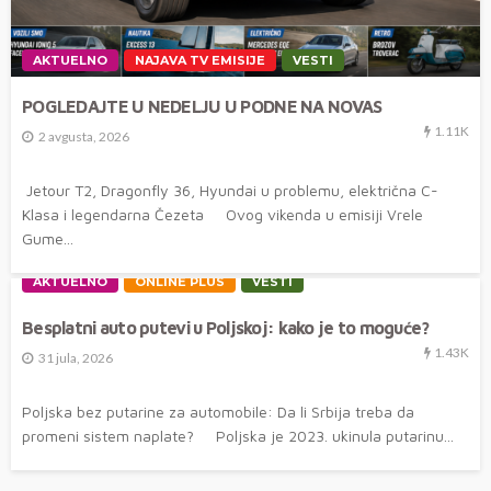
AKTUELNO
NAJAVA TV EMISIJE
VESTI
POGLEDAJTE U NEDELJU U PODNE NA NOVAS
1.11K
2 avgusta, 2026
Jetour T2, Dragonfly 36, Hyundai u problemu, električna C-
Klasa i legendarna Čezeta Ovog vikenda u emisiji Vrele
Gume...
AKTUELNO
ONLINE PLUS
VESTI
Besplatni auto putevi u Poljskoj: kako je to moguće?
1.43K
31 jula, 2026
Poljska bez putarine za automobile: Da li Srbija treba da
promeni sistem naplate? Poljska je 2023. ukinula putarinu...