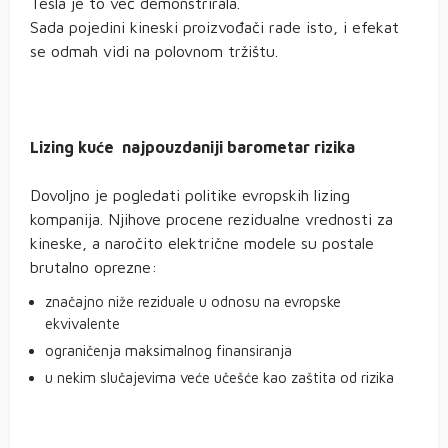
Tesla je to već demonstrirala.
Sada pojedini kineski proizvođači rade isto, i efekat
se odmah vidi na polovnom tržištu.
Lizing kuće najpouzdaniji barometar rizika
Dovoljno je pogledati politike evropskih lizing
kompanija. Njihove procene rezidualne vrednosti za
kineske, a naročito električne modele su postale
brutalno oprezne:
značajno niže reziduale u odnosu na evropske
ekvivalente
ograničenja maksimalnog finansiranja
u nekim slučajevima veće učešće kao zaštita od rizika