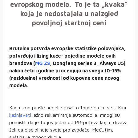
evropskog modela. To je ta „kvaka“
koja je nedostajala u naizgled
povoljnoj startnoj ceni
Brutalna potvrda evropske statistike polovnjaka,
potvrđuju i lizing kuće: pojedine modele ovih
brendova (
MG ZS
, Dongfeng series 3, Aiways U5)
nakon četiri godine procenjuju na svega 10-15%
(rezidualne) vrednosti od kupovne cene novog
modela.
Kada smo prošle nedelje pisali o tome da će se u Kini
kažnjavati
lažno reklamiranje automobila, mnogi su
pomislili da je to još jedan od PR-poteza kojim država
želi da disciplinuje svoje proizvođače. Međutim,
suština je mnogo dublja.