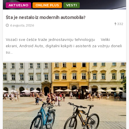
AKTUELNO
ONLINE PLUS
VESTI
Šta je nestalo iz modernih automobila?
332
6 avgusta, 2026
Vozači sve češće traže jednostavniju tehnologiju Veliki
ekrani, Android Auto, digitalni kokpiti i asistenti za vožnju doneli
su...