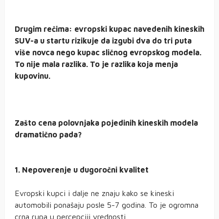
Drugim rečima: evropski kupac navedenih kineskih
SUV-a u startu rizikuje da izgubi dva do tri puta
više novca nego kupac sličnog evropskog modela.
To nije mala razlika. To je razlika koja menja
kupovinu.
Zašto cena polovnjaka pojedinih kineskih modela
dramatično pada?
1. Nepoverenje u dugoročni kvalitet
Evropski kupci i dalje ne znaju kako se kineski
automobili ponašaju posle 5-7 godina. To je ogromna
crna rupa u percepciji vrednosti.