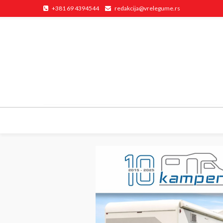
+381 69 4394544
redakcija@vrelegume.rs