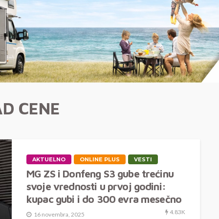
D CENE
AKTUELNO
ONLINE PLUS
VESTI
MG ZS i Donfeng S3 gube trećinu
svoje vrednosti u prvoj godini:
kupac gubi i do 300 evra mesečno
4.83K
16 novembra, 2025