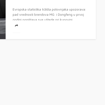
Evropska statistika tržišta polovnjaka upozorava:
pad vrednosti brendova MG i Dongfeng u prvoj
godini poništava sve uštede pri kupovini ...