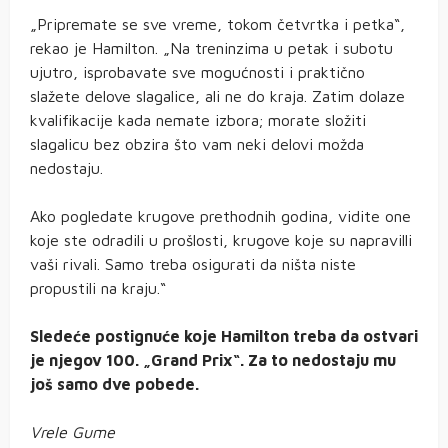
„Pripremate se sve vreme, tokom četvrtka i petka“,
rekao je Hamilton. „Na treninzima u petak i subotu
ujutro, isprobavate sve mogućnosti i praktično
slažete delove slagalice, ali ne do kraja. Zatim dolaze
kvalifikacije kada nemate izbora; morate složiti
slagalicu bez obzira što vam neki delovi možda
nedostaju.
Ako pogledate krugove prethodnih godina, vidite one
koje ste odradili u prošlosti, krugove koje su napravilli
vaši rivali. Samo treba osigurati da ništa niste
propustili na kraju.“
Sledeće postignuće koje Hamilton treba da ostvari
je njegov 100. „Grand Prix“. Za to nedostaju mu
još samo dve pobede.
Vrele Gume