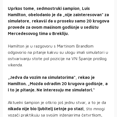
Uprkos tome, sedmostruki šampion, Luis
Hamilton, obelodanio je da „nije zainteresovan“ za
simulatore, rekavši da u proseku samo 20 krugova
provede za ovom mašinom godišnje u sedištu
Mercedesovog tima u Brekliju.
Hamilton je u razgovoru s Martinom Brandlom
odgovorio na pitanje kakvu su ulogu imali simulatori u
ostvarivanju stote pol pozicije na VN Španije prošlog
vikenda.
„Jedva da vozim na simulatorima“, rekao je
Hamilton. „Možda odradim 20 krugova godišnje, a
i to je pitanje. Ne interesuju me simulatori.“
Aktuelni šampion je otkrio još jednu stvar, a to je da
nikada nije bio ljubitelj šetnje po stazi,
što mnogi
vozači praktikuju sa svojim inženjerima četvrtkom,