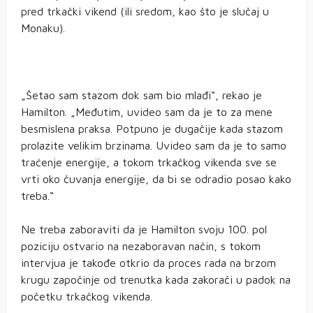
pred trkački vikend (ili sredom, kao što je slučaj u
Monaku).
„Šetao sam stazom dok sam bio mlađi“, rekao je
Hamilton. „Međutim, uvideo sam da je to za mene
besmislena praksa. Potpuno je dugačije kada stazom
prolazite velikim brzinama. Uvideo sam da je to samo
traćenje energije, a tokom trkačkog vikenda sve se
vrti oko čuvanja energije, da bi se odradio posao kako
treba.“
Ne treba zaboraviti da je Hamilton svoju 100. pol
poziciju ostvario na nezaboravan način, s tokom
intervjua je takođe otkrio da proces rada na brzom
krugu započinje od trenutka kada zakorači u padok na
početku trkačkog vikenda.