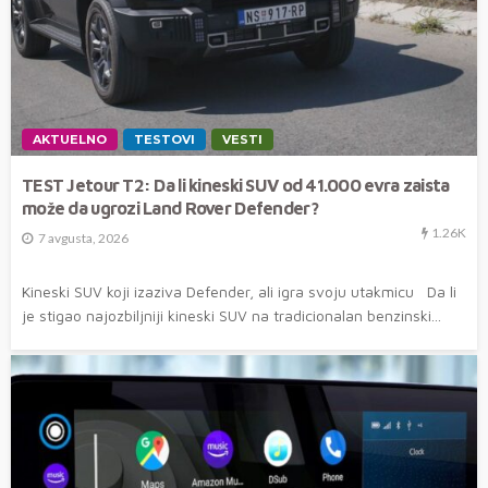
AKTUELNO
TESTOVI
VESTI
TEST Jetour T2: Da li kineski SUV od 41.000 evra zaista
može da ugrozi Land Rover Defender?
1.26K
7 avgusta, 2026
Kineski SUV koji izaziva Defender, ali igra svoju utakmicu Da li
je stigao najozbiljniji kineski SUV na tradicionalan benzinski...