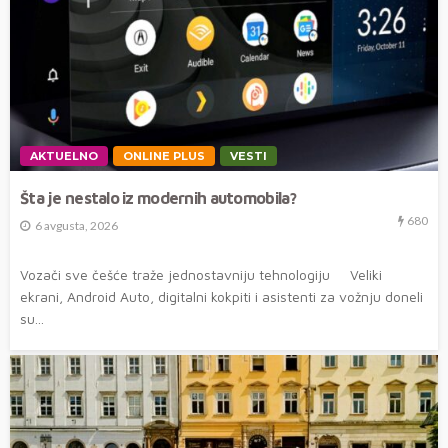
AKTUELNO
ONLINE PLUS
VESTI
Šta je nestalo iz modernih automobila?
680
6 avgusta, 2026
Vozači sve češće traže jednostavniju tehnologiju Veliki
ekrani, Android Auto, digitalni kokpiti i asistenti za vožnju doneli
su...