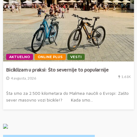
AKTUELNO
ONLINE PLUS
VESTI
Biciklizam u praksi: Što severnije to popularnije
1.61K
4 avgusta, 2026
Šta smo za 2.500 kilometara do Malmea naučili o Evropi: Zašto
sever masovno vozi bicikle!? Kada smo...