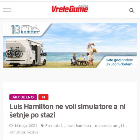
AKTUELNO
F1
Luis Hamilton ne voli simulatore a ni
šetnje po stazi
16 maja, 2021
Formula 1
lewis hamilton
mercedes amg f1
simulatori vožnje