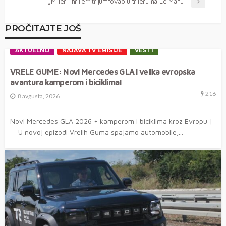
„Miller Thriller“ trijumfovao u trileru na Le Manu
PROČITAJTE JOŠ
AKTUELNO
NAJAVA TV EMISIJE
VESTI
VRELE GUME: Novi Mercedes GLA i velika evropska
avantura kamperom i biciklima!
216
8 avgusta, 2026
Novi Mercedes GLA 2026 + kamperom i biciklima kroz Evropu |
U novoj epizodi Vrelih Guma spajamo automobile,...