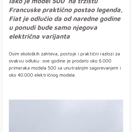
Iako je model 500 na tržištu
Francuske praktično postao legenda,
Fiat je odlučio da od naredne godine
u ponudi bude samo njegova
električna varijanta
Osim ekoloških zahteva, postoje i praktični razlozi za
ovakvu odluku: ove godine je prodato oko 6.000
primeraka modela 500 sa unutrašnjim sagorevanjem i
oko 40.000 električnog modela.