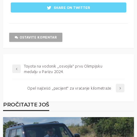
SHARE ON TWITTER
OSTAVITE KOMENTAR
Toyota na vodonik „osvojila“ prvu Olimpijsku
medalju u Parizu 2024.
Opel najčešći „pacijent“ za vraćanje kilometraže
PROČITAJTE JOŠ