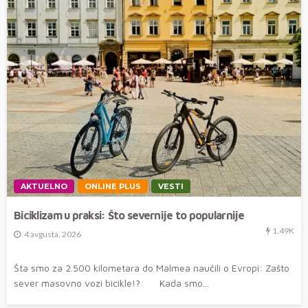
AKTUELNO
ONLINE PLUS
VESTI
Biciklizam u praksi: Što severnije to popularnije
1.49K
4 avgusta, 2026
Šta smo za 2.500 kilometara do Malmea naučili o Evropi: Zašto
sever masovno vozi bicikle!? Kada smo...