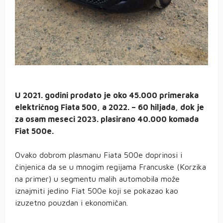
U 2021. godini prodato je oko 45.000 primeraka
električnog Fiata 500, a 2022. – 60 hiljada, dok je
za osam meseci 2023. plasirano 40.000 komada
Fiat 500e.
Ovako dobrom plasmanu Fiata 500e doprinosi i
činjenica da se u mnogim regijama Francuske (Korzika
na primer) u segmentu malih automobila može
iznajmiti jedino Fiat 500e koji se pokazao kao
izuzetno pouzdan i ekonomičan.