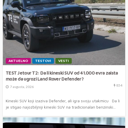
AKTUELNO
TESTOVI
VESTI
TEST Jetour T2: Da li kineski SUV od 41.000 evra zaista
može da ugrozi Land Rover Defender?
854
7 avgusta, 2026
Kineski SUV koji izaziva Defender, ali igra svoju utakmicu Da li
je stigao najozbiljniji kineski SUV na tradicionalan benzinski...