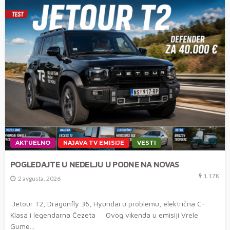
AKTUELNO
NAJAVA TV EMISIJE
VESTI
POGLEDAJTE U NEDELJU U PODNE NA NOVAS
1.17K
2 avgusta, 2026
Jetour T2, Dragonfly 36, Hyundai u problemu, električna C-
Klasa i legendarna Čezeta Ovog vikenda u emisiji Vrele
Gume...