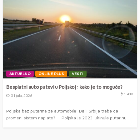
AKTUELNO
ONLINE PLUS
VESTI
Besplatni auto putevi u Poljskoj: kako je to moguće?
1.41K
31 jula, 2026
Poljska bez putarine za automobile: Da li Srbija treba da
promeni sistem naplate? Poljska je 2023. ukinula putarinu...