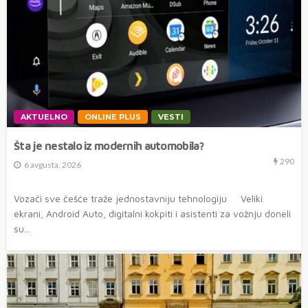
AKTUELNO
ONLINE PLUS
VESTI
Šta je nestalo iz modernih automobila?
290
6 avgusta, 2026
Vozači sve češće traže jednostavniju tehnologiju Veliki
ekrani, Android Auto, digitalni kokpiti i asistenti za vožnju doneli
su...