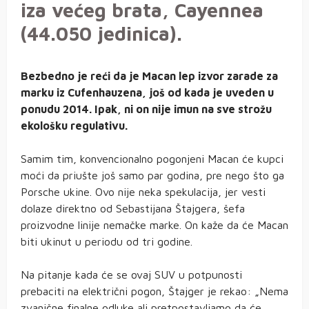
iza većeg brata, Cayennea
(44.050 jedinica).
Bezbedno je reći da je Macan lep izvor zarade za
marku iz Cufenhauzena, još od kada je uveden u
ponudu 2014. Ipak, ni on nije imun na sve strožu
ekološku regulativu.
Samim tim, konvencionalno pogonjeni Macan će kupci
moći da priušte još samo par godina, pre nego što ga
Porsche ukine. Ovo nije neka spekulacija, jer vesti
dolaze direktno od Sebastijana Štajgera, šefa
proizvodne linije nemačke marke. On kaže da će Macan
biti ukinut u periodu od tri godine.
Na pitanje kada će se ovaj SUV u potpunosti
prebaciti na električni pogon, Štajger je rekao: „Nema
zvanične finalne odluke ali pretpostavljamo da će