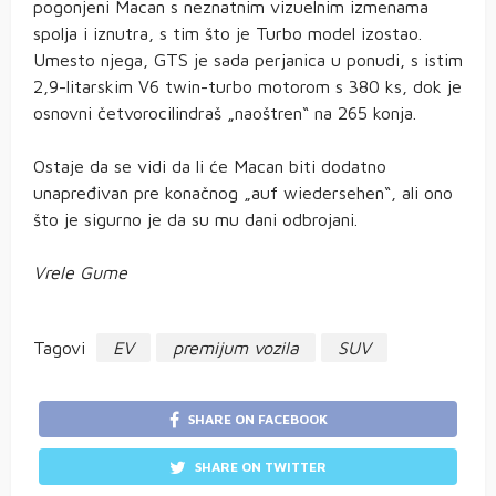
pogonjeni Macan s neznatnim vizuelnim izmenama
spolja i iznutra, s tim što je Turbo model izostao.
Umesto njega, GTS je sada perjanica u ponudi, s istim
2,9-litarskim V6 twin-turbo motorom s 380 ks, dok je
osnovni četvorocilindraš „naoštren“ na 265 konja.
Ostaje da se vidi da li će Macan biti dodatno
unapređivan pre konačnog „auf wiedersehen“, ali ono
što je sigurno je da su mu dani odbrojani.
Vrele Gume
Tagovi
EV
premijum vozila
SUV
SHARE ON FACEBOOK
SHARE ON TWITTER