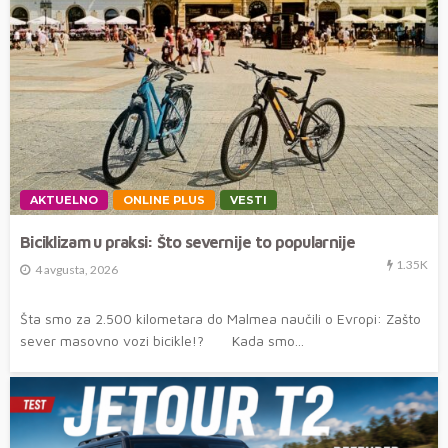
AKTUELNO
ONLINE PLUS
VESTI
Biciklizam u praksi: Što severnije to popularnije
1.35K
4 avgusta, 2026
Šta smo za 2.500 kilometara do Malmea naučili o Evropi: Zašto
sever masovno vozi bicikle!? Kada smo...