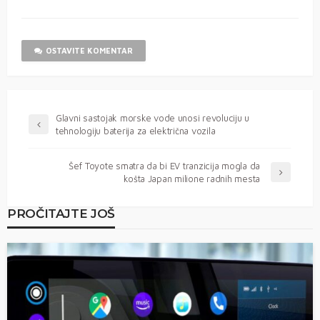
OSTAVITE KOMENTAR
Glavni sastojak morske vode unosi revoluciju u
tehnologiju baterija za električna vozila
Šef Toyote smatra da bi EV tranzicija mogla da
košta Japan milione radnih mesta
PROČITAJTE JOŠ