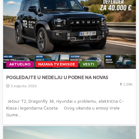
AKTUELNO
NAJAVA TV EMISIJE
VESTI
POGLEDAJTE U NEDELJU U PODNE NA NOVAS
1.09K
2 avgusta, 2026
Jetour T2, Dragonfly 36, Hyundai u problemu, električna C-
Klasa i legendarna Čezeta Ovog vikenda u emisiji Vrele
Gume...