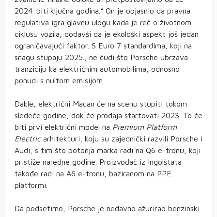
2024. biti ključna godina.“ On je objasnio da pravna
regulativa igra glavnu ulogu kada je reč o životnom
ciklusu vozila, dodavši da je ekološki aspekt još jedan
ograničavajući faktor. S Euro 7 standardima, koji na
snagu stupaju 2025., ne čudi što Porsche ubrzava
tranziciju ka električnim automobilima, odnosno
ponudi s nultom emisijom.
Dakle, električni Macan će na scenu stupiti tokom
sledeće godine, dok će prodaja startovati 2023. To će
biti prvi električni model na
Premium Platform
Electric
arhitekturi, koju su zajednički razvili Porsche i
Audi, s tim što potonja marka radi na Q6 e-tronu, koji
pristiže naredne godine. Proizvođač iz Ingolštata
takođe radi na A6 e-tronu, baziranom na PPE
platformi.
Da podsetimo, Porsche je nedavno ažurirao benzinski