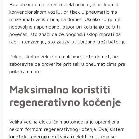
Bez obzira da li je reč o električnom, hibridnom ili
konvencionalnom vozilu, pritisak u pneumaticima
može imati velik uticaj na domet. Ukoliko su gume
nedovoljno napumpane, otpor pri kotrljanju će biti
povećan, što znači da će pogonski sklop morati da
radi intenzivnije, što zauzvrat ubrzano troši bateriju.
Dakle, ukoliko želite da maksimizujete domet, ne
zaboravite da proverite pritisak u pneumaticima pre
polaska na put.
Maksimalno koristiti
regenerativno kočenje
Velika većina električnih automobila je opremljena
nekom formom regenerativnog kočenja. Ovaj sistem
kinetičku energiju pretvara u električnu, koja se