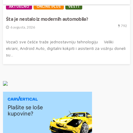
AKTUELNO
ONLINE PLUS
VESTI
Šta je nestalo iz modernih automobila?
792
6 avgusta, 2026
Vozači sve češće traže jednostavniju tehnologiju Veliki
ekrani, Android Auto, digitalni kokpiti i asistenti za vožnju doneli
su...