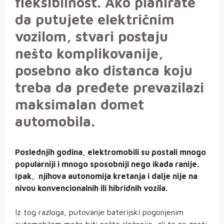
fleksibilnost. Ako planirate
da putujete električnim
vozilom, stvari postaju
nešto komplikovanije,
posebno ako distanca koju
treba da pređete prevazilazi
maksimalan domet
automobila.
Poslednjih godina, elektromobili su postali mnogo
popularniji i mnogo sposobniji nego ikada ranije.
Ipak, njihova autonomija kretanja i dalje nije na
nivou konvencionalnih ili hibridnih vozila.
Iz tog razloga, putovanje baterijski pogonjenim
automobilom može biti nešto složenije, ali to ne znači