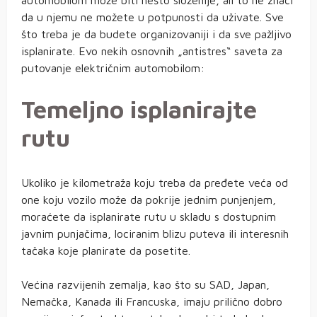
da u njemu ne možete u potpunosti da uživate. Sve
što treba je da budete organizovaniji i da sve pažljivo
isplanirate. Evo nekih osnovnih „antistres“ saveta za
putovanje električnim automobilom:
Temeljno isplanirajte
rutu
Ukoliko je kilometraža koju treba da pređete veća od
one koju vozilo može da pokrije jednim punjenjem,
moraćete da isplanirate rutu u skladu s dostupnim
javnim punjačima, lociranim blizu puteva ili interesnih
tačaka koje planirate da posetite.
Većina razvijenih zemalja, kao što su SAD, Japan,
Nemačka, Kanada ili Francuska, imaju prilično dobro