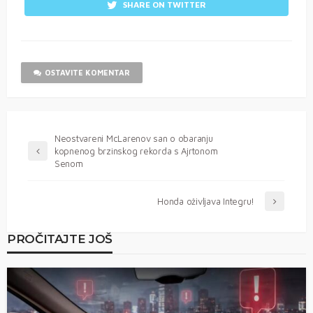
SHARE ON TWITTER
OSTAVITE KOMENTAR
Neostvareni McLarenov san o obaranju
kopnenog brzinskog rekorda s Ajrtonom
Senom
Honda oživljava Integru!
PROČITAJTE JOŠ