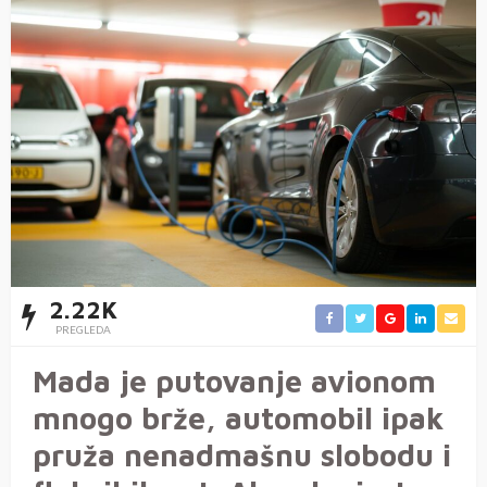
2.22K
PREGLEDA
Mada je putovanje avionom
mnogo brže, automobil ipak
pruža nenadmašnu slobodu i