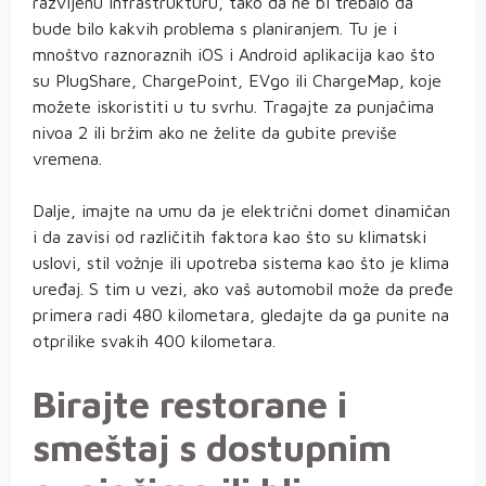
razvijenu infrastrukturu, tako da ne bi trebalo da
bude bilo kakvih problema s planiranjem. Tu je i
mnoštvo raznoraznih iOS i Android aplikacija kao što
su PlugShare, ChargePoint, EVgo ili ChargeMap, koje
možete iskoristiti u tu svrhu. Tragajte za punjačima
nivoa 2 ili bržim ako ne želite da gubite previše
vremena.
Dalje, imajte na umu da je električni domet dinamičan
i da zavisi od različitih faktora kao što su klimatski
uslovi, stil vožnje ili upotreba sistema kao što je klima
uređaj. S tim u vezi, ako vaš automobil može da pređe
primera radi 480 kilometara, gledajte da ga punite na
otprilike svakih 400 kilometara.
Birajte restorane i
smeštaj s dostupnim