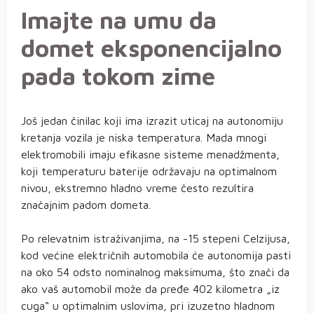
Imajte na umu da
domet eksponencijalno
pada tokom zime
Još jedan činilac koji ima izrazit uticaj na autonomiju
kretanja vozila je niska temperatura. Mada mnogi
elektromobili imaju efikasne sisteme menadžmenta,
koji temperaturu baterije održavaju na optimalnom
nivou, ekstremno hladno vreme često rezultira
značajnim padom dometa.
Po relevatnim istraživanjima, na -15 stepeni Celzijusa,
kod većine električnih automobila će autonomija pasti
na oko 54 odsto nominalnog maksimuma, što znači da
ako vaš automobil može da pređe 402 kilometra „iz
cuga“ u optimalnim uslovima, pri izuzetno hladnom