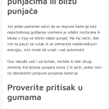
punjačima ili blizu
punjača
Još jedan pametan način da se dopune baterije bez
nepotrebnog gubljenja vremena je odabir restorana ili
lokala u čijoj se blizini nalazi punjač. Na taj način, dok
ste na pauzi za ručak ili se odmarate nadoknađujući
energiju, isto može da uradi i vaš automobil.
Ovo takođe važi i za hotele, motele ili neki drugi
smeštaj. Korišćenje punjača nivoa 2 ili jačih, preko noći
će obezbediti potpuno punjenje baterije.
Proverite pritisak u
gumama