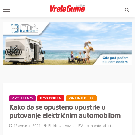
AKTUELNO
ECO GREEN
ONLINE PLUS
Kako da se opušteno upustite u
putovanje električnim automobilom
13 avgusta, 2021
Električna vozila
EV
punjenje baterija