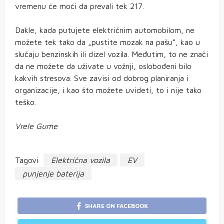
vremenu će moći da prevali tek 217.
Dakle, kada putujete električnim automobilom, ne
možete tek tako da „pustite mozak na pašu“, kao u
slučaju benzinskih ili dizel vozila. Međutim, to ne znači
da ne možete da uživate u vožnji, oslobođeni bilo
kakvih stresova. Sve zavisi od dobrog planiranja i
organizacije, i kao što možete uvideti, to i nije tako
teško.
Vrele Gume
Tagovi
Električna vozila
EV
punjenje baterija
SHARE ON FACEBOOK