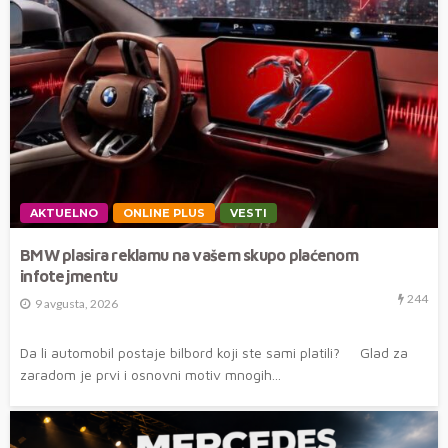
AKTUELNO
ONLINE PLUS
VESTI
BMW plasira reklamu na vašem skupo plaćenom
infotejmentu
244
9 avgusta, 2026
Da li automobil postaje bilbord koji ste sami platili? Glad za
zaradom je prvi i osnovni motiv mnogih...