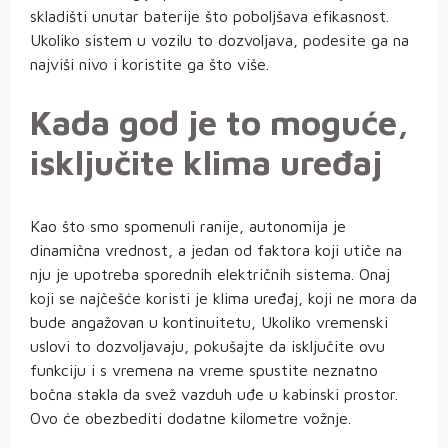
skladišti unutar baterije što poboljšava efikasnost.
Ukoliko sistem u vozilu to dozvoljava, podesite ga na
najviši nivo i koristite ga što više.
Kada god je to moguće,
isključite klima uređaj
Kao što smo spomenuli ranije, autonomija je
dinamična vrednost, a jedan od faktora koji utiče na
nju je upotreba sporednih električnih sistema. Onaj
koji se najčešće koristi je klima uređaj, koji ne mora da
bude angažovan u kontinuitetu, Ukoliko vremenski
uslovi to dozvoljavaju, pokušajte da isključite ovu
funkciju i s vremena na vreme spustite neznatno
bočna stakla da svež vazduh uđe u kabinski prostor.
Ovo će obezbediti dodatne kilometre vožnje.