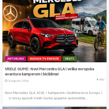
AKTUELNO
NAJAVA TV EMISIJE
VESTI
VRELE GUME: Novi Mercedes GLA i velika evropska
avantura kamperom i biciklima!
480
8 avgusta, 2026
Novi Mercedes GLA 2026 + kamperom i biciklima kroz Evropu |
U novoj epizodi Vrelih Guma spajamo automobile,...