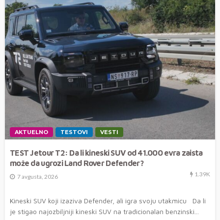
AKTUELNO
TESTOVI
VESTI
TEST Jetour T2: Da li kineski SUV od 41.000 evra zaista
može da ugrozi Land Rover Defender?
1.39K
7 avgusta, 2026
Kineski SUV koji izaziva Defender, ali igra svoju utakmicu Da li
je stigao najozbiljniji kineski SUV na tradicionalan benzinski...