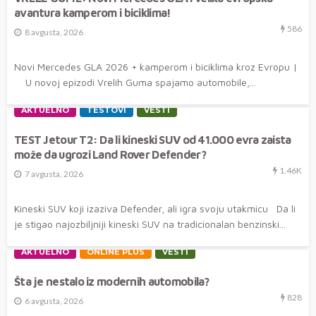
avantura kamperom i biciklima!
586
8 avgusta, 2026
Novi Mercedes GLA 2026 + kamperom i biciklima kroz Evropu |
U novoj epizodi Vrelih Guma spajamo automobile,...
AKTUELNO
TESTOVI
VESTI
TEST Jetour T2: Da li kineski SUV od 41.000 evra zaista
može da ugrozi Land Rover Defender?
1.46K
7 avgusta, 2026
Kineski SUV koji izaziva Defender, ali igra svoju utakmicu Da li
je stigao najozbiljniji kineski SUV na tradicionalan benzinski...
AKTUELNO
ONLINE PLUS
VESTI
Šta je nestalo iz modernih automobila?
828
6 avgusta, 2026