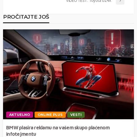
VIDEO TEST: Toyota bZ4X
PROČITAJTE JOŠ
AKTUELNO
ONLINE PLUS
VESTI
BMW plasira reklamu na vašem skupo plaćenom
infotejmentu