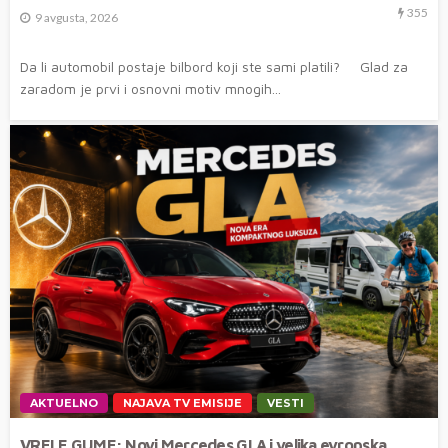
355
9 avgusta, 2026
Da li automobil postaje bilbord koji ste sami platili? Glad za
zaradom je prvi i osnovni motiv mnogih...
AKTUELNO
NAJAVA TV EMISIJE
VESTI
VRELE GUME: Novi Mercedes GLA i velika evropska