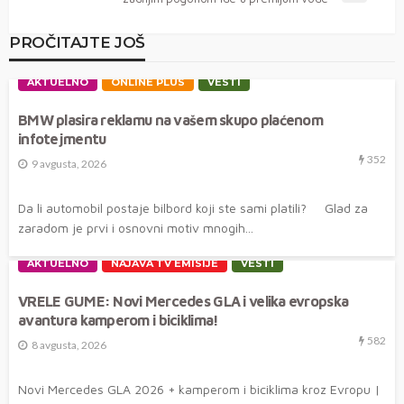
PROČITAJTE JOŠ
AKTUELNO
ONLINE PLUS
VESTI
BMW plasira reklamu na vašem skupo plaćenom
infotejmentu
352
9 avgusta, 2026
Da li automobil postaje bilbord koji ste sami platili? Glad za
zaradom je prvi i osnovni motiv mnogih...
AKTUELNO
NAJAVA TV EMISIJE
VESTI
VRELE GUME: Novi Mercedes GLA i velika evropska
avantura kamperom i biciklima!
582
8 avgusta, 2026
Novi Mercedes GLA 2026 + kamperom i biciklima kroz Evropu |