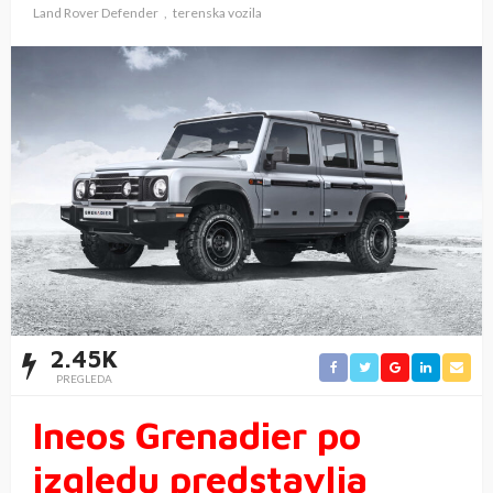
Land Rover Defender
terenska vozila
2.45K
PREGLEDA
Ineos Grenadier po
izgledu predstavlja