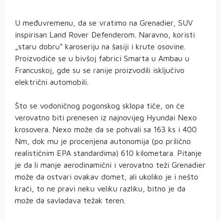
U međuvremenu, da se vratimo na Grenadier, SUV
inspirisan Land Rover Defenderom. Naravno, koristi
„staru dobru“ karoseriju na šasiji i krute osovine.
Proizvodiće se u bivšoj fabrici Smarta u Ambau u
Francuskoj, gde su se ranije proizvodili isključivo
električni automobili.
Što se vodoničnog pogonskog sklopa tiče, on će
verovatno biti prenesen iz najnovijeg Hyundai Nexo
krosovera. Nexo može da se pohvali sa 163 ks i 400
Nm, dok mu je procenjena autonomija (po prilično
realističnim EPA standardima) 610 kilometara. Pitanje
je da li manje aerodinamični i verovatno teži Grenadier
može da ostvari ovakav domet, ali ukoliko je i nešto
kraći, to ne pravi neku veliku razliku, bitno je da
može da savladava težak teren.