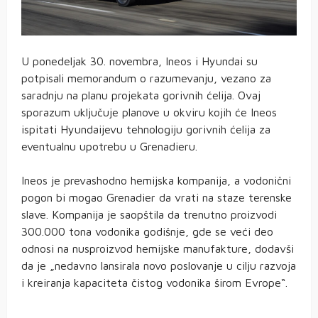
U ponedeljak 30. novembra, Ineos i Hyundai su
potpisali memorandum o razumevanju, vezano za
saradnju na planu projekata gorivnih ćelija. Ovaj
sporazum uključuje planove u okviru kojih će Ineos
ispitati Hyundaijevu tehnologiju gorivnih ćelija za
eventualnu upotrebu u Grenadieru.
Ineos je prevashodno hemijska kompanija, a vodonični
pogon bi mogao Grenadier da vrati na staze terenske
slave. Kompanija je saopštila da trenutno proizvodi
300.000 tona vodonika godišnje, gde se veći deo
odnosi na nusproizvod hemijske manufakture, dodavši
da je „nedavno lansirala novo poslovanje u cilju razvoja
i kreiranja kapaciteta čistog vodonika širom Evrope“.