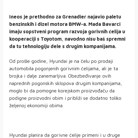
Ineos je prethodno za Grenadier najavio paletu
benzinskih i dizel motora BMW-a. Mada Bavarci
imaju sopstveni program razvoja gorivnih ćelija u
kooperaciji s Toyotom, navodno nisu baš spremni
da tu tehnologiju dele s drugim kompanijama.
Od prošle godine, Hyundai je na čelu po prodaji
automobila pogonjenih gorivnim ćelijama, ali je ta
brojka i dalje zanemarljiva. Obezbeđivanje ovih
naprednih pogonskih sklopova drugim kompanijama,
moglo bi da pomogne korejskom proizvođaču da
podigne proizvodni obim i približi se dodatno toliko
željenoj ekonomiji obima.
Hyundai planira da gorivne ćelije primeni i u druge