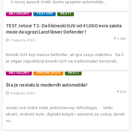
U novoj epizodi Vrelih Guma spajamo automobile,...
AKTUELNO
TESTOVI
VESTI
TEST Jetour T2: Da li kineski SUV od 41.000 evra zaista
može da ugrozi Land Rover Defender?
1.46K
7 avgusta, 2026
Kineski SUV koji izaziva Defender, ali igra svoju utakmicu Da li
je stigao najozbiljniji kineski SUV na tradicionalan benzinski...
AKTUELNO
ONLINE PLUS
VESTI
Šta je nestalo iz modernih automobila?
824
6 avgusta, 2026
Vozači sve češće traže jednostavniju tehnologiju Veliki
ekrani, Android Auto, digitalni kokpiti i asistenti za vožnju doneli
su...