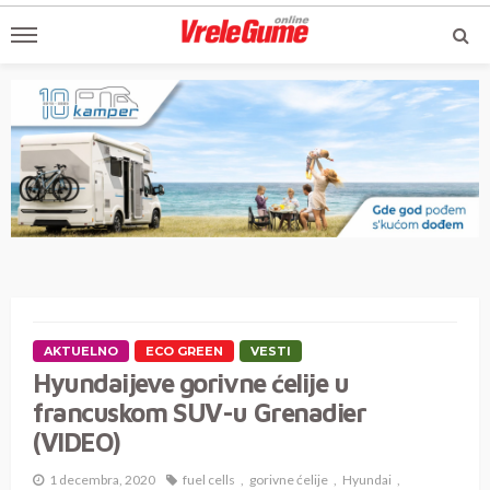
AKTUELNO
ECO GREEN
VESTI
Hyundaijeve gorivne ćelije u
francuskom SUV-u Grenadier
(VIDEO)
1 decembra, 2020
fuel cells
gorivne ćelije
Hyundai