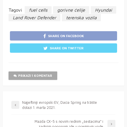
Tagovi
fuel cells
gorivne ćelije
Hyundai
Land Rover Defender
terenska vozila
SHARE ON FACEBOOK
SHARE ON TWITTER
PRIKAŽI 1 KOMENTAR
Najjeftiniji evropski EV, Dacia Spring na tržište
dolazi 1. marta 2021.
Mazda CX-5 s novim rednim „šestacima“ i
zadnjim pogonom ide u premijum vode