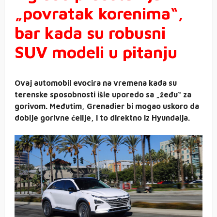
„povratak korenima“,
bar kada su robusni
SUV modeli u pitanju
Ovaj automobil evocira na vremena kada su
terenske sposobnosti išle uporedo sa „žeđu“ za
gorivom. Međutim, Grenadier bi mogao uskoro da
dobije gorivne ćelije, i to direktno iz Hyundaija.